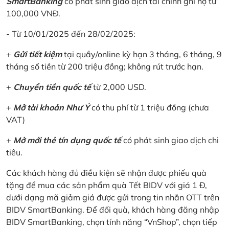
SmartBanking
có phát sinh giao dịch tài chính ghi nợ từ
100,000 VNĐ.
- Từ 10/01/2025 đến 28/02/2025:
+
Gửi tiết kiệm
tại quầy/online kỳ hạn 3 tháng, 6 tháng, 9
tháng số tiền từ 200 triệu đồng; không rút trước hạn.
+
Chuyển tiền quốc tế
từ 2,000 USD.
+
Mở tài khoản Như Ý
có thu phí từ 1 triệu đồng (chưa
VAT)
+
Mở mới thẻ tín dụng quốc tế
có phát sinh giao dịch chi
tiêu.
Các khách hàng đủ điều kiện sẽ nhận được phiếu quà
tặng để mua các sản phẩm quà Tết BIDV với giá 1 Đ,
dưới dạng mã giảm giá được gửi trong tin nhắn OTT trên
BIDV SmartBanking. Để đối quà, khách hàng đăng nhập
BIDV SmartBanking, chọn tính năng “VnShop”, chọn tiếp