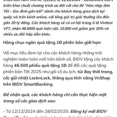
triển khai chuỗi chương trình ưu đãi với chủ đề “Hòa nhịp đón
Tết – Gia đình gắn kết” dành cho khách hàng giao dịch tại
quầy và trên kênh online, với tổng giá trị giải thưởng lên đến
gần 20 tỷ đồng. Các khách hàng sẽ có cơ hội trúng ô tô Vinfast
VF7, nhận 46.5000 quà hiện vật, 15.000 mã giảm giá 20% và
nhiều ưu đãi hấp dẫn khác.
Hàng chục ngàn quà tặng 1Đ phiên bản giới hạn:
Với mục tiêu đem lại cho các khách hàng những trải
nghiệm hoàn toàn mới trên kênh số, BIDV tặng các khách
hàng
46.500 phiếu quà tặng 1Đ
để đổi các quà tặng
phiên bản Tết 2025 như gối cổ du lịch,
túi đay thời trang,
cốc giữ nhiệt LocknLock, thông qua tính năng VnShop
trên BIDV SmartBanking
.
Để nhận quà, các khách hàng chỉ cần thực hiện một
trong số các giao dịch sau:
- Từ 12/12/2024 đến 28/02/2025:
Đăng ký mới BIDV