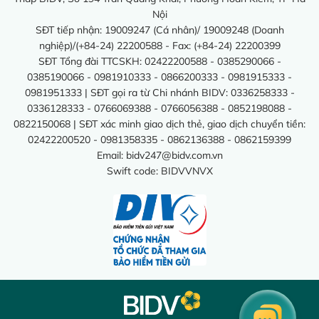
Nội
SĐT tiếp nhận: 19009247 (Cá nhân)/ 19009248 (Doanh
nghiệp)/(+84-24) 22200588 - Fax: (+84-24) 22200399
SĐT Tổng đài TTCSKH: 02422200588 - 0385290066 -
0385190066 - 0981910333 - 0866200333 - 0981915333 -
0981951333 | SĐT gọi ra từ Chi nhánh BIDV: 0336258333 -
0336128333 - 0766069388 - 0766056388 - 0852198088 -
0822150068 | SĐT xác minh giao dịch thẻ, giao dịch chuyển tiền:
02422200520 - 0981358335 - 0862136388 - 0862159399
Email:
bidv247@bidv.com.vn
Swift code: BIDVVNVX