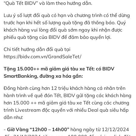
“Quà Tết BIDV” và làm theo hướng dẫn.
Lưu ý số lượt đổi quà có hạn và chương trình có thể dừng
trước hạn khi hết số lượng quà tặng đã thông báo. Quý
khách hàng vui lòng đổi quà sớm ngay khi nhận được
phiếu quà tặng của BIDV để đảm bảo quyền lợi.
Chi tiết hướng dẫn đổi quà tại
https://bidv.com.vn/GrandSaleTet/
Tặng 15.000++ mã giảm giá tàu xe Tết: có BIDV
SmartBanking, đường xa hóa gần:
Đồng hành cùng hơn 12 triệu khách hàng cá nhân trên
hành trình về quê đón Tết, BIDV gửi tặng các khách hàng
hơn 15.000 ++ mã giảm giá tàu xe Tết cùng các chương
trình Livestream độc quyền với nhiều Deal quà siêu hấp
dẫn như:
-
Giờ Vàng “12h00 – 14h00”
hàng ngày từ 12/12/2024