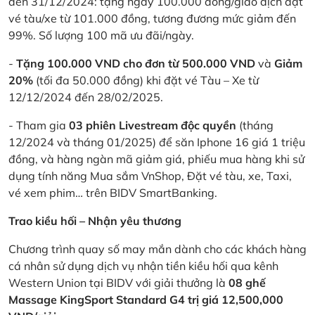
đến 31/12/2024: tặng ngay 100.000 đồng/giao dịch đặt
vé tàu/xe từ 101.000 đồng, tương đương mức giảm đến
99%. Số lượng 100 mã ưu đãi/ngày.
-
Tặng 100.000 VND cho đơn từ 500.000 VND
và
Giảm
20%
(tối đa 50.000 đồng) khi đặt vé Tàu – Xe từ
12/12/2024 đến 28/02/2025.
- Tham gia
03 phiên Livestream độc quyền
(tháng
12/2024 và tháng 01/2025) để săn Iphone 16 giá 1 triệu
đồng, và hàng ngàn mã giảm giá, phiếu mua hàng khi sử
dụng tính năng Mua sắm VnShop, Đặt vé tàu, xe, Taxi,
vé xem phim… trên BIDV SmartBanking.
Trao kiều hối – Nhận yêu thương
Chương trình quay số may mắn dành cho các khách hàng
cá nhân sử dụng dịch vụ nhận tiền kiều hối qua kênh
Western Union tại BIDV với giải thưởng là
08 ghế
Massage KingSport Standard G4 trị giá 12,500,000