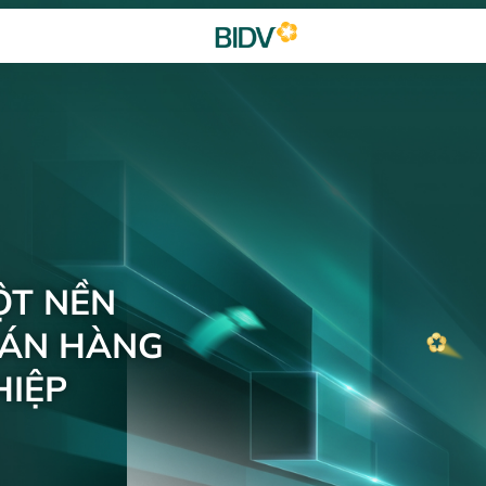
ỘT NỀN
BÁN HÀNG
IỆP