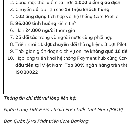
Cùng một thời điểm tại hơn
1.000 điểm giao dịch
Chuyển đổi dữ liệu cho
18 triệu khách hàng
102 ứng dụng
tích hợp với hệ thống Core Profile
96.000 tình huống
kiểm thử
Hơn
24.000 người
tham gia
25 đối tác
trong và ngoài nước cùng phối hợp
Triển khai 1
1 đợt chuyển đổi
thử nghiệm, 3 đợt Pilot 
Thời gian gián đoạn dịch vụ online
không quá 16 tiế
Hợp long triển khai hệ thống Payment hub cùng Core 
đầu tiên tại Việt Nam
, T
op 30% ngân hàng
trên thế 
ISO20022
Thông tin chi tiết vui lòng liên hệ:
Ngân hàng TMCP Đầu tư và Phát triển Việt Nam (BIDV)
Ban Quản lý và Phát triển Core Banking