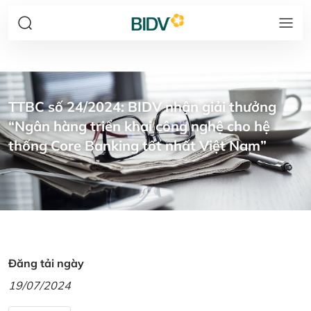
TTBC số 24/2024: BIDV nhận giải thưởng
“Ngân hàng triển khai công nghệ cho hệ
thống Core Banking tốt nhất Việt Nam”
Đăng tải ngày
19/07/2024