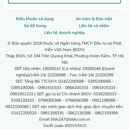
Điều khoản sử dụng
An toàn & Bảo mật
Sơ đồ trang
Liên hệ cá nhân
Liên hệ doanh nghiệp
© Bản quyền 2018 thuộc về Ngân hàng TMCP Đầu tư và Phát
triển Việt Nam (BIDV)
Tháp BIDV, Số 194 Trần Quang Khải, Phường Hoàn Kiếm, TP Hà
Nội
SĐT tiếp nhận: 19009247 (Cá nhân)/ 19009248 (Doanh
nghiệp)/(+84-24) 22200588 - Fax: (+84-24) 22200399
SĐT Tổng đài TTCSKH: 02422200588 - 0385290066 -
0385190066 - 0981910333 - 0866200333 - 0981915333 -
0981951333 | SĐT gọi ra từ Chi nhánh BIDV: 0336258333 -
0336128333 - 0766069388 - 0766056388 - 0852198088 -
0822150068 | SĐT xác minh giao dịch thẻ, giao dịch chuyển tiền:
02422200520 - 0981358335 - 0862136388 - 0862159399
Email:
bidv247@bidv.com.vn
Swift code: BIDVVNVX