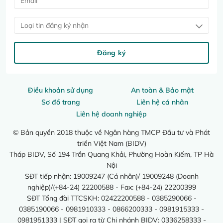
Loại tin đăng ký nhận
Đăng ký
Điều khoản sử dụng
An toàn & Bảo mật
Sơ đồ trang
Liên hệ cá nhân
Liên hệ doanh nghiệp
© Bản quyền 2018 thuộc về Ngân hàng TMCP Đầu tư và Phát
triển Việt Nam (BIDV)
Tháp BIDV, Số 194 Trần Quang Khải, Phường Hoàn Kiếm, TP Hà
Nội
SĐT tiếp nhận: 19009247 (Cá nhân)/ 19009248 (Doanh
nghiệp)/(+84-24) 22200588 - Fax: (+84-24) 22200399
SĐT Tổng đài TTCSKH: 02422200588 - 0385290066 -
0385190066 - 0981910333 - 0866200333 - 0981915333 -
0981951333 | SĐT gọi ra từ Chi nhánh BIDV: 0336258333 -