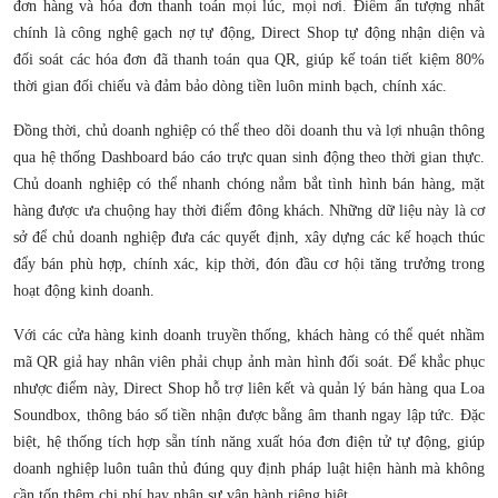
đơn hàng và hóa đơn thanh toán mọi lúc, mọi nơi. Điểm ấn tượng nhất
chính là công nghệ gạch nợ tự động, Direct Shop tự động nhận diện và
đối soát các hóa đơn đã thanh toán qua QR, giúp kế toán tiết kiệm 80%
thời gian đối chiếu và đảm bảo dòng tiền luôn minh bạch, chính xác.
Đồng thời, chủ doanh nghiệp có thể theo dõi doanh thu và lợi nhuận thông
qua hệ thống Dashboard báo cáo trực quan sinh động theo thời gian thực.
Chủ doanh nghiệp có thể nhanh chóng nắm bắt tình hình bán hàng, mặt
hàng được ưa chuộng hay thời điểm đông khách. Những dữ liệu này là cơ
sở để chủ doanh nghiệp đưa các quyết định, xây dựng các kế hoạch thúc
đẩy bán phù hợp, chính xác, kịp thời, đón đầu cơ hội tăng trưởng trong
hoạt động kinh doanh.
Với các cửa hàng kinh doanh truyền thống, khách hàng có thể quét nhầm
mã QR giả hay nhân viên phải chụp ảnh màn hình đối soát. Để khắc phục
nhược điểm này, Direct Shop hỗ trợ liên kết và quản lý bán hàng qua Loa
Soundbox, thông báo số tiền nhận được bằng âm thanh ngay lập tức. Đặc
biệt, hệ thống tích hợp sẵn tính năng xuất hóa đơn điện tử tự động, giúp
doanh nghiệp luôn tuân thủ đúng quy định pháp luật hiện hành mà không
cần tốn thêm chi phí hay nhân sự vận hành riêng biệt.