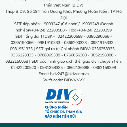
triển Việt Nam (BIDV)
Tháp BIDV, Số 194 Trần Quang Khải, Phường Hoàn Kiếm, TP Hà
Nội
SĐT tiếp nhận: 19009247 (Cá nhân)/ 19009248 (Doanh
nghiệp)/(+84-24) 22200588 - Fax: (+84-24) 22200399
SĐT Tổng đài TTCSKH: 02422200588 - 0385290066 -
0385190066 - 0981910333 - 0866200333 - 0981915333 -
0981951333 | SĐT gọi ra từ Chi nhánh BIDV: 0336258333 -
0336128333 - 0766069388 - 0766056388 - 0852198088 -
0822150068 | SĐT xác minh giao dịch thẻ, giao dịch chuyển tiền:
02422200520 - 0981358335 - 0862136388 - 0862159399
Email:
bidv247@bidv.com.vn
Swift code: BIDVVNVX