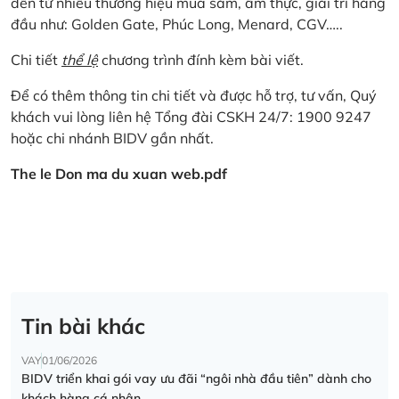
đến từ nhiều thương hiệu mua sắm, ẩm thực, giải trí hàng
đầu như: Golden Gate, Phúc Long, Menard, CGV…..
Chi tiết
thể lệ
chương trình đính kèm bài viết.
Để có thêm thông tin chi tiết và được hỗ trợ, tư vấn, Quý
khách vui lòng liên hệ Tổng đài CSKH 24/7: 1900 9247
hoặc chi nhánh BIDV gần nhất.
The le Don ma du xuan web.pdf
Tin bài khác
VAY
01/06/2026
BIDV triển khai gói vay ưu đãi “ngôi nhà đầu tiên” dành cho
khách hàng cá nhân