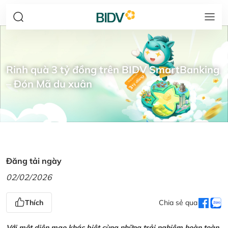
Rinh quà 3 tỷ đồng trên BIDV SmartBanking
– Đón Mã du xuân
Đăng tải ngày
02/02/2026
Thích
Chia sẻ qua
Với một diện mạo khác biệt cùng những trải nghiệm hoàn toàn