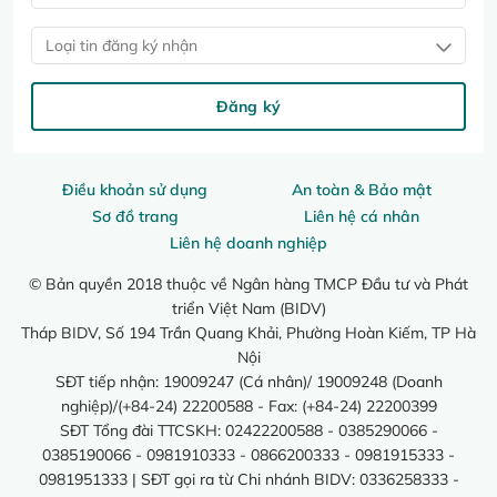
Loại tin đăng ký nhận
Đăng ký
Điều khoản sử dụng
An toàn & Bảo mật
Sơ đồ trang
Liên hệ cá nhân
Liên hệ doanh nghiệp
© Bản quyền 2018 thuộc về Ngân hàng TMCP Đầu tư và Phát
triển Việt Nam (BIDV)
Tháp BIDV, Số 194 Trần Quang Khải, Phường Hoàn Kiếm, TP Hà
Nội
SĐT tiếp nhận: 19009247 (Cá nhân)/ 19009248 (Doanh
nghiệp)/(+84-24) 22200588 - Fax: (+84-24) 22200399
SĐT Tổng đài TTCSKH: 02422200588 - 0385290066 -
0385190066 - 0981910333 - 0866200333 - 0981915333 -
0981951333 | SĐT gọi ra từ Chi nhánh BIDV: 0336258333 -