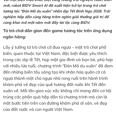
mới, robot BIDV Smart AI đã xuất hiện trở lại trong trò chơi
tương tác “Đón Mã du xuân” nhân dịp Tết Bính Ngọ 2026. Trải
nghiệm hấp dẫn cùng hàng trăm nghìn giải thưởng giá trị để
cùng khai mở một năm mới đầy tài lộc cùng BIDV.
Từ trò chơi dân gian đến game tương tác trên ứng dụng
ngân hàng:
Lấy ý tưởng từ trò chơi cờ đua ngựa – một trò chơi phổ
biến, quen thuộc tại Việt Nam, đặc biệt được yêu thích
trong các dịp lễ Tết, họp mặt gia đình và bạn bè, phù hợp
với nhiều lứa tuổi, chương trình “Đón Mã du xuân” đã đem
đến những biến tấu sáng tạo khi nhân hóa quân cờ cá
ngựa thành một chú ngựa nhỏ rong ruổi trên hành trình
khám phá vẻ đẹp của quê hương đất nước khi Tết đến
xuân về. Mỗi lần gieo xúc xắc không chỉ mang đến cơ hội
trúng các phần quà hấp dẫn từ chương trình mà còn là
một bước tiến trên con đường khám phá di sản, vẻ đẹp
của đất nước và con người Việt Nam.