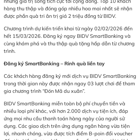
những giá trị sống tích cực tới cộng đồng. Top 10 khách
hàng thu thập và đóng góp nhiều hoa mai nhất sẽ nhận
được phần quà tri ân trị giá 2 triệu đồng từ BIDV.
Chương trình dự kiến triển khai từ ngày 02/02/2026 đến
hết 15/03/2026. Đăng ký ngay BIDV SmartBanking và
cùng khám phá và thu thập quà tặng hấp dẫn từ chương
trình.
Đăng ký SmartBanking – Rinh quà liền tay
Các khách hàng đăng ký mới dịch vụ BIDV SmartBanking
trong thời gian này được nhận ngay 03 lượt chơi để tham
gia chương trình “Đón Mã du xuân”.
BIDV SmartBanking miễn toàn bộ phí chuyển tiền và
nhiều loại phí khác, với hơn 2.000 dịch vụ tiện ích, đáp
ứng mọi nhu cầu thanh toán hàng ngày của người sử
dụng. Các giao dịch trên ứng dụng ngân hàng vừa tiện
lợi, nhanh chóng, vừa được tích điểm B-poin đổi voucher