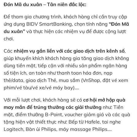
Đón Mã du xuân – Tân niên đắc lộc:
Để tham gia chương trình, khách hàng chỉ cần truy cập
ứng dụng BIDV SmartBanking, chọn tính năng
“Đón Mã
du xuân”
và thực hiện các nhiệm vụ để được cộng lượt
chơi.
Các
nhiệm vụ gắn liền với các giao dịch trên kênh số
,
giúp khuyến khích khách hàng gia tăng giao dịch không
dùng tiền mặt, tiếp cận với nhiều sản phẩm ngân hàng
số tiện ích, an toàn như thanh toan hóa đơn, nạp
thẻ/data, giao dịch Thẻ, mua sắm (VnShop, đặt vé xem
phim/vé tàu/vé xe/vé máy bay)….
Với mỗi lượt chơi, khách hàng sẽ có
cơ hội mở hộp quà
may mắn để trúng thưởng các giải thưởng
như: Tiền
mặt, điểm thưởng B-Point, voucher giảm giá và các quà
tặng hiện vật thiết thực như: Bếp từ Hafele, tai nghe
Logitech, Bàn ủi Philips, máy massage Philips….