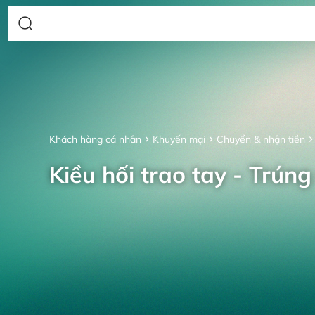
Khách hàng cá nhân
Khuyến mại
Chuyển & nhận tiền
Kiều hối trao tay - Trúng