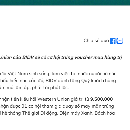
Chia sẻ qua
nion của BIDV sẽ có cơ hội trúng voucher mua hàng trị
ời Việt Nam sinh sống, làm việc tại nước ngoài nô nức
 Thấu hiểu nhu cầu đó, BIDV dành tặng Quý khách hàng
m mới ấm áp, phát tài phát lộc.
 nhận tiền kiều hối Western Union giá trị từ
9.500.000
ẽ nhận được 01 cơ hội tham gia quay số may mắn trúng
ại hệ thống Thế giới Di động, Điện máy Xanh, Bách hóa