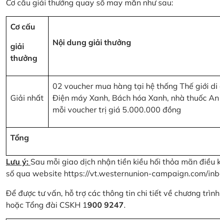
Cơ cấu giải thưởng quay số may mắn như sau:
Cơ cấu
Nội dung giải thưởng
giải
thưởng
02 voucher mua hàng tại hệ thống Thế giới di
Giải nhất
Điện máy Xanh, Bách hóa Xanh, nhà thuốc An
mỗi voucher trị giá 5.000.000 đồng
Tổng
Lưu ý:
Sau mỗi giao dịch nhận tiền kiều hối thỏa mãn điều 
số qua website
https://vt.westernunion-campaign.com/inb
Để được tư vấn, hỗ trợ các thông tin chi tiết về chương trì
hoặc Tổng đài CSKH 1
900 9247
.