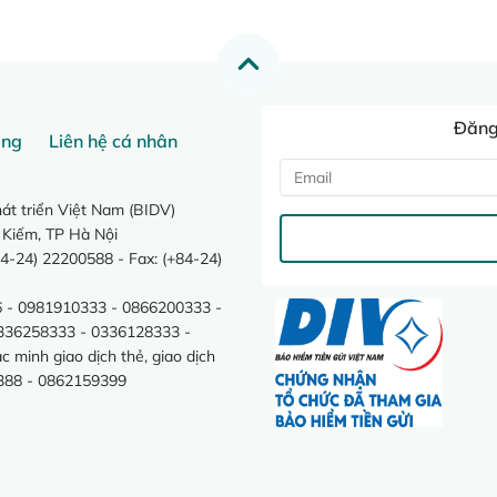
Đăng 
ang
Liên hệ cá nhân
t triển Việt Nam (BIDV)
 Kiếm, TP Hà Nội
4-24) 22200588 - Fax: (+84-24)
 - 0981910333 - 0866200333 -
0336258333 - 0336128333 -
minh giao dịch thẻ, giao dịch
388 - 0862159399