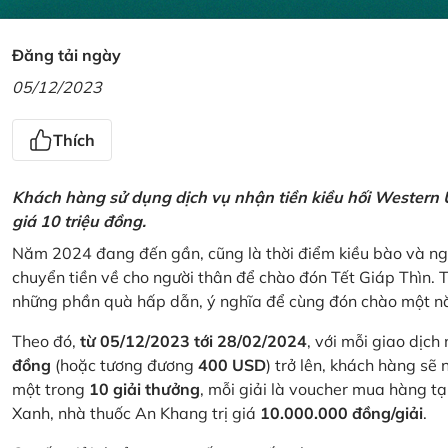
Đăng tải ngày
05/12/2023
Thích
Khách hàng sử dụng dịch vụ nhận tiền kiều hối Western U
giá 10 triệu đồng.
Năm 2024 đang đến gần, cũng là thời điểm kiều bào và ngư
chuyển tiền về cho người thân để chào đón Tết Giáp Thìn.
những phần quà hấp dẫn, ý nghĩa để cùng đón chào một nă
Theo đó,
từ 05/12/2023 tới 28/02/2024
, với mỗi giao dịch
đồng
(hoặc tương đương
400 USD
) trở lên, khách hàng s
một trong
10 giải thưởng
, mỗi giải là voucher mua hàng t
Xanh, nhà thuốc An Khang trị giá
10.000.000 đồng/giải
.