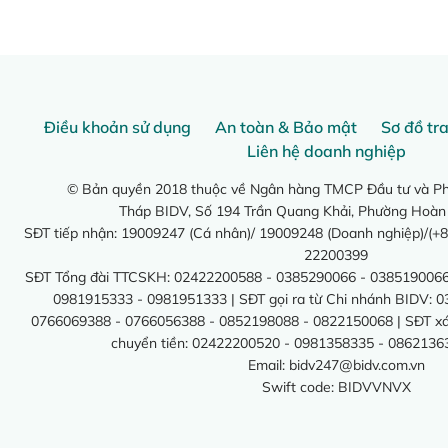
Điều khoản sử dụng
An toàn & Bảo mật
Sơ đồ tr
Liên hệ doanh nghiệp
© Bản quyền 2018 thuộc về Ngân hàng TMCP Đầu tư và Phá
Tháp BIDV, Số 194 Trần Quang Khải, Phường Hoàn
SĐT tiếp nhận: 19009247 (Cá nhân)/ 19009248 (Doanh nghiệp)/(+8
22200399
SĐT Tổng đài TTCSKH: 02422200588 - 0385290066 - 0385190066
0981915333 - 0981951333 | SĐT gọi ra từ Chi nhánh BIDV: 
0766069388 - 0766056388 - 0852198088 - 0822150068 | SĐT xác 
chuyển tiền: 02422200520 - 0981358335 - 0862136
Email:
bidv247@bidv.com.vn
Swift code: BIDVVNVX