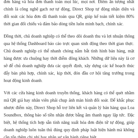
đơn hàng và hóa đơn thanh toán mọi lúc, mọi nơi. Điểm ấn tượng nhất
chính là công nghệ gạch nợ tự động, Direct Shop tự động nhận diện và
đối soát các hóa đơn đã thanh toán qua QR, giúp kế toán tiết kiệm 80%
thời gian đối chiếu và đảm bảo dòng tiền luôn minh bạch, chính xác.
Đồng thời, chủ doanh nghiệp có thể theo dõi doanh thu và lợi nhuận thông
qua hệ thống Dashboard báo cáo trực quan sinh động theo thời gian thực.
Chủ doanh nghiệp có thể nhanh chóng nắm bắt tình hình bán hàng, mặt
hàng được ưa chuộng hay thời điểm đông khách. Những dữ liệu này là cơ
sở để chủ doanh nghiệp đưa các quyết định, xây dựng các kế hoạch thúc
đẩy bán phù hợp, chính xác, kịp thời, đón đầu cơ hội tăng trưởng trong
hoạt động kinh doanh.
Với các cửa hàng kinh doanh truyền thống, khách hàng có thể quét nhầm
mã QR giả hay nhân viên phải chụp ảnh màn hình đối soát. Để khắc phục
nhược điểm này, Direct Shop hỗ trợ liên kết và quản lý bán hàng qua Loa
Soundbox, thông báo số tiền nhận được bằng âm thanh ngay lập tức. Đặc
biệt, hệ thống tích hợp sẵn tính năng xuất hóa đơn điện tử tự động, giúp
doanh nghiệp luôn tuân thủ đúng quy định pháp luật hiện hành mà không
cần tốn thêm chi phí hay nhân sự vận hành riêng biệt.