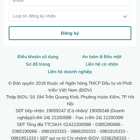
Loại tin đăng ký nhận
Đăng ký
Điều khoản sử dụng
An toàn & Bảo mật
Sơ đồ trang
Liên hệ cá nhân
Liên hệ doanh nghiệp
© Bản quyền 2018 thuộc về Ngân hàng TMCP Đầu tư và Phát
triển Việt Nam (BIDV)
Tháp BIDV, Số 194 Trần Quang Khải, Phường Hoàn Kiếm, TP Hà
Nội
SĐT tiếp nhận: 19009247 (Cá nhân)/ 19009248 (Doanh
nghiệp)/(+84-24) 22200588 - Fax: (+84-24) 22200399
SĐT Tổng đài TTCSKH: 02422200588 - 0385290066 -
0385190066 - 0981910333 - 0866200333 - 0981915333 -
0981951333 | SĐT gọi ra từ Chi nhánh BIDV: 0336258333 -