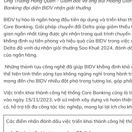
Ông Trương Hồng Quân – Giám đốc và ông Bùi Hoàng Giang
Banking đại diện BIDV nhận giải thưởng
BIDV tự hào là ngân hàng đầu tiên áp dụng và triển khai 
Core Banking. Giải pháp chuyển đổi Delta giúp giảm thiểu t
gian ngắn nhất từng được ghi nhận trong quá trình chuyển
khẳng định sự tiên phong và hiệu quả của BIDV trong việc
Delta đã vinh dự nhận giải thưởng Sao Khuê 2024, đánh dấ
của ngân hàng.
Những thành tựu công nghệ đã giúp BIDV khẳng định khả nă
thể hiện tinh thần sáng tạo không ngừng nghỉ trong hành tr
mang đến cho BIDV nhiều đột phá trong tương lai, góp phầ
Việc triển khai thành công hệ thống Core Banking cũng là 
vào ngày 15/11/2023, với sứ mệnh xây dựng và hoàn thiện 
có, hỗ trợ tối đa công tác tác nghiệp, mang lại lợi ích cho
Các điểm nhấn đánh dấu việc triển khai thành công hệ th