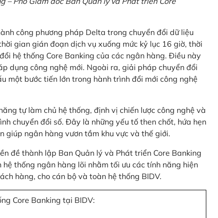
 – Phó Giám đốc Ban Quản lý và Phát triển Core
thành công phương pháp Delta trong chuyển đổi dữ liệu
hời gian gián đoạn dịch vụ xuống mức kỷ lục 16 giờ, thời
 đổi hệ thống Core Banking của các ngân hàng. Điều này
 áp dụng công nghệ mới. Ngoài ra, giải pháp chuyển đổi
u một bước tiến lớn trong hành trình đổi mới công nghệ
ng tự làm chủ hệ thống, định vị chiến lược công nghệ và
ình chuyển đổi số. Đây là những yếu tố then chốt, hứa hẹn
n giúp ngân hàng vươn tầm khu vực và thế giới.
tiền đề thành lập Ban Quản lý và Phát triển Core Banking
hệ thống ngân hàng lõi nhằm tối ưu các tính năng hiện
 khách hàng, cho cán bộ và toàn hệ thống BIDV.
ống Core Banking tại BIDV: