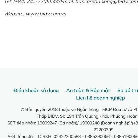
Tel: (+84) 24.22205544/Email: bancorebanking@bidv.com
Website:
www.bidv.com.vn
Điều khoản sử dụng
An toàn & Bảo mật
Sơ đồ tr
Liên hệ doanh nghiệp
© Bản quyền 2018 thuộc về Ngân hàng TMCP Đầu tư và Phá
Tháp BIDV, Số 194 Trần Quang Khải, Phường Hoàn
SĐT tiếp nhận: 19009247 (Cá nhân)/ 19009248 (Doanh nghiệp)/(+8
22200399
SĐT Tổng đài TTCSKH: 02422200588 - 0385290066 - 0385190066