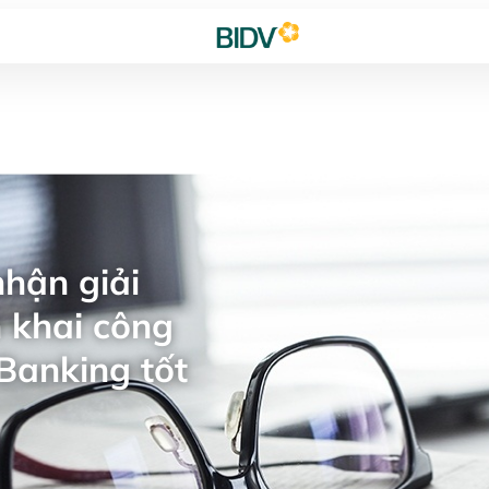
hận giải
 khai công
Banking tốt