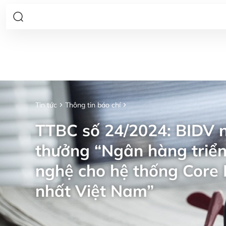
Tin tức
Thông tin báo chí
TTBC số 24/2024: BIDV n
thưởng “Ngân hàng triển
nghệ cho hệ thống Core 
nhất Việt Nam”