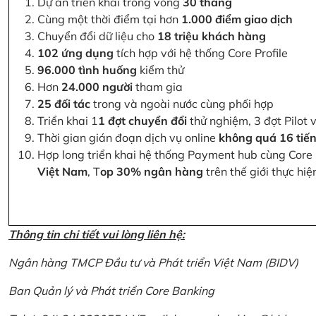
Dự án triển khai trong vòng
30 tháng
Cùng một thời điểm tại hơn
1.000 điểm giao dịch
Chuyển đổi dữ liệu cho
18 triệu khách hàng
102 ứng dụng
tích hợp với hệ thống Core Profile
96.000 tình huống
kiểm thử
Hơn
24.000 người
tham gia
25 đối tác
trong và ngoài nước cùng phối hợp
Triển khai 1
1 đợt chuyển đổi
thử nghiệm, 3 đợt Pilot 
Thời gian gián đoạn dịch vụ online
không quá 16 tiế
Hợp long triển khai hệ thống Payment hub cùng Core 
Việt Nam
, T
op 30% ngân hàng
trên thế giới thực hi
Thông tin chi tiết vui lòng liên hệ:
Ngân hàng TMCP Đầu tư và Phát triển Việt Nam (BIDV)
Ban Quản lý và Phát triển Core Banking