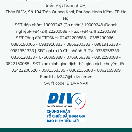
triển Việt Nam (BIDV)
Tháp BIDV, Số 194 Trần Quang Khải, Phường Hoàn Kiếm, TP Hà
Nội
SĐT tiếp nhận: 19009247 (Cá nhân)/ 19009248 (Doanh
nghiệp)/(+84-24) 22200588 - Fax: (+84-24) 22200399
SĐT Tổng đài TTCSKH: 02422200588 - 0385290066 -
0385190066 - 0981910333 - 0866200333 - 0981915333 -
0981951333 | SĐT gọi ra từ Chi nhánh BIDV: 0336258333 -
0336128333 - 0766069388 - 0766056388 - 0852198088 -
0822150068 | SĐT xác minh giao dịch thẻ, giao dịch chuyển tiền:
02422200520 - 0981358335 - 0862136388 - 0862159399
Email:
bidv247@bidv.com.vn
Swift code: BIDVVNVX