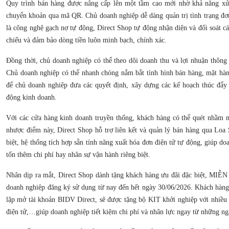
Quy trình bán hàng được nâng cấp lên một tầm cao mới nhờ khả năng xử 
chuyển khoản qua mã QR. Chủ doanh nghiệp dễ dàng quản trị tình trạng đơ
là công nghệ gạch nợ tự động, Direct Shop tự động nhận diện và đối soát cá
chiếu và đảm bảo dòng tiền luôn minh bạch, chính xác.
Đồng thời, chủ doanh nghiệp có thể theo dõi doanh thu và lợi nhuận thông 
Chủ doanh nghiệp có thể nhanh chóng nắm bắt tình hình bán hàng, mặt hà
để chủ doanh nghiệp đưa các quyết định, xây dựng các kế hoạch thúc đẩy 
động kinh doanh.
Với các cửa hàng kinh doanh truyền thống, khách hàng có thể quét nhầm 
nhược điểm này, Direct Shop hỗ trợ liên kết và quản lý bán hàng qua Loa
biệt, hệ thống tích hợp sẵn tính năng xuất hóa đơn điện tử tự động, giúp d
tốn thêm chi phí hay nhân sự vận hành riêng biệt.
Nhân dịp ra mắt, Direct Shop dành tặng khách hàng ưu đãi đặc biệt, MI
doanh nghiệp đăng ký sử dụng từ nay đến hết ngày 30/06/2026. Khách hàng
lập mở tài khoản BIDV Direct, sẽ được tặng bộ KIT khởi nghiệp với nhiều 
điện tử,…giúp doanh nghiệp tiết kiệm chi phí và nhân lực ngay từ những ng