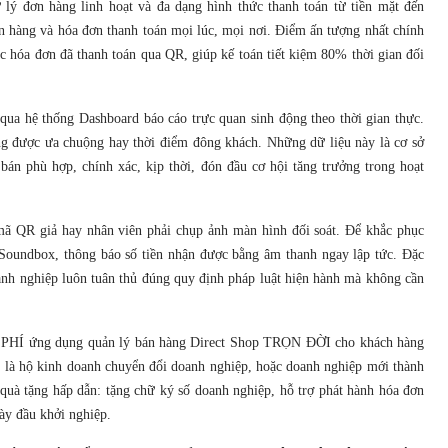
lý đơn hàng linh hoạt và đa dạng hình thức thanh toán từ tiền mặt đến
n hàng và hóa đơn thanh toán mọi lúc, mọi nơi. Điểm ấn tượng nhất chính
c hóa đơn đã thanh toán qua QR, giúp kế toán tiết kiệm 80% thời gian đối
qua hệ thống Dashboard báo cáo trực quan sinh động theo thời gian thực.
ng được ưa chuộng hay thời điểm đông khách. Những dữ liệu này là cơ sở
bán phù hợp, chính xác, kịp thời, đón đầu cơ hội tăng trưởng trong hoạt
mã QR giả hay nhân viên phải chụp ảnh màn hình đối soát. Để khắc phục
 Soundbox, thông báo số tiền nhận được bằng âm thanh ngay lập tức. Đặc
oanh nghiệp luôn tuân thủ đúng quy định pháp luật hiện hành mà không cần
ỄN PHÍ ứng dụng quản lý bán hàng Direct Shop TRỌN ĐỜI cho khách hàng
 là hộ kinh doanh chuyển đổi doanh nghiệp, hoặc doanh nghiệp mới thành
quà tặng hấp dẫn: tặng chữ ký số doanh nghiệp, hỗ trợ phát hành hóa đơn
ày đầu khởi nghiệp.