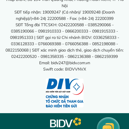
Nội
SĐT tiếp nhận: 19009247 (Cá nhân)/ 19009248 (Doanh
nghiệp)/(+84-24) 22200588 - Fax: (+84-24) 22200399
SĐT Tổng đài TTCSKH: 02422200588 - 0385290066 -
0385190066 - 0981910333 - 0866200333 - 0981915333 -
0981951333 | SĐT gọi ra từ Chi nhánh BIDV: 0336258333 -
0336128333 - 0766069388 - 0766056388 - 0852198088 -
0822150068 | SĐT xác minh giao dịch thẻ, giao dịch chuyển tiền:
02422200520 - 0981358335 - 0862136388 - 0862159399
Email:
bidv247@bidv.com.vn
Swift code: BIDVVNVX