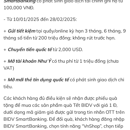
SmartBanking
có phát sinh giao dịch tài chính ghi nợ từ
100,000 VNĐ.
- Từ 10/01/2025 đến 28/02/2025:
+
Gửi tiết kiệm
tại quầy/online kỳ hạn 3 tháng, 6 tháng, 9
tháng số tiền từ 200 triệu đồng; không rút trước hạn.
+
Chuyển tiền quốc tế
từ 2,000 USD.
+
Mở tài khoản Như Ý
có thu phí từ 1 triệu đồng (chưa
VAT)
+
Mở mới thẻ tín dụng quốc tế
có phát sinh giao dịch chi
tiêu.
Các khách hàng đủ điều kiện sẽ nhận được phiếu quà
tặng để mua các sản phẩm quà Tết BIDV với giá 1 Đ,
dưới dạng mã giảm giá được gửi trong tin nhắn OTT trên
BIDV SmartBanking. Để đối quà, khách hàng đăng nhập
BIDV SmartBanking, chọn tính năng “VnShop”, chọn tiếp