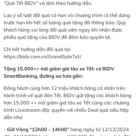
“Quà Tết BIDV” và làm theo hướng dẫn.
Lưu ý số lượt đổi quà có hạn và chương trình có thể dừng
trước hạn khi hết số lượng quà tặng đã thông báo. Quý
khách hàng vui lòng đổi quà sớm ngay khi nhận được
phiếu quà tặng của BIDV để đảm bảo quyền lợi.
Chi tiết hướng dẫn đổi quà tại
https://bidv.com.vn/GrandSaleTet/
Tặng 15.000++ mã giảm giá tàu xe Tết: có BIDV
SmartBanking, đường xa hóa gần:
Đồng hành cùng hơn 12 triệu khách hàng cá nhân trên
hành trình về quê đón Tết, BIDV gửi tặng các khách hàng
hơn 15.000 ++ mã giảm giá tàu xe Tết cùng các chương
trình Livestream độc quyền với nhiều Deal quà siêu hấp
dẫn như:
-
Giờ Vàng “12h00 – 14h00”
hàng ngày từ 12/12/2024