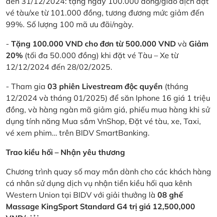
đến 31/12/2024: tặng ngay 100.000 đồng/giao dịch đặt
vé tàu/xe từ 101.000 đồng, tương đương mức giảm đến
99%. Số lượng 100 mã ưu đãi/ngày.
-
Tặng 100.000 VND cho đơn từ 500.000 VND
và
Giảm
20%
(tối đa 50.000 đồng) khi đặt vé Tàu – Xe từ
12/12/2024 đến 28/02/2025.
- Tham gia
03 phiên Livestream độc quyền
(tháng
12/2024 và tháng 01/2025) để săn Iphone 16 giá 1 triệu
đồng, và hàng ngàn mã giảm giá, phiếu mua hàng khi sử
dụng tính năng Mua sắm VnShop, Đặt vé tàu, xe, Taxi,
vé xem phim… trên BIDV SmartBanking.
Trao kiều hối – Nhận yêu thương
Chương trình quay số may mắn dành cho các khách hàng
cá nhân sử dụng dịch vụ nhận tiền kiều hối qua kênh
Western Union tại BIDV với giải thưởng là
08 ghế
Massage KingSport Standard G4 trị giá 12,500,000