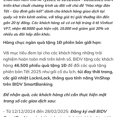
triển khai chuỗi chương trình ưu đãi với chủ đề “Hòa nhịp đón
Tết – Gia đình gắn kết” dành cho khách hàng giao dịch tại
quầy và trên kênh online, với tổng giá trị giải thưởng lên đến
gần 20 tỷ đồng. Các khách hàng sẽ có cơ hội trúng ô tô Vinfast
VF7, nhận 46.5000 quà hiện vật, 15.000 mã giảm giá 20% và
nhiều ưu đãi hấp dẫn khác.
Hàng chục ngàn quà tặng 1Đ phiên bản giới hạn:
Với mục tiêu đem lại cho các khách hàng những trải
nghiệm hoàn toàn mới trên kênh số, BIDV tặng các khách
hàng
46.500 phiếu quà tặng 1Đ
để đổi các quà tặng
phiên bản Tết 2025 như gối cổ du lịch,
túi đay thời trang,
cốc giữ nhiệt LocknLock, thông qua tính năng VnShop
trên BIDV SmartBanking
.
Để nhận quà, các khách hàng chỉ cần thực hiện một
trong số các giao dịch sau:
- Từ 12/12/2024 đến 28/02/2025:
Đăng ký mới BIDV