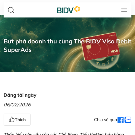
Bứt phá doanh thu cùng Thẻ BIDV Visa Debit
SuperAds
Đăng tải ngày
06/02/2026
Thích
Chia sẻ qua
Thấu hiểu nhu cầu của các Chủ Shop, Tiểu thương bán hàng