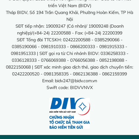
triển Việt Nam (BIDV)
Tháp BIDV, Số 194 Trần Quang Khải, Phường Hoàn Kiếm, TP Hà
Nội
SĐT tiếp nhận: 19009247 (Cá nhân)/ 19009248 (Doanh
nghiệp)/(+84-24) 22200588 - Fax: (+84-24) 22200399
SĐT Tổng đài TTCSKH: 02422200588 - 0385290066 -
0385190066 - 0981910333 - 0866200333 - 0981915333 -
0981951333 | SĐT gọi ra từ Chi nhánh BIDV: 0336258333 -
0336128333 - 0766069388 - 0766056388 - 0852198088 -
0822150068 | SĐT xác minh giao dịch thẻ, giao dịch chuyển tiền:
02422200520 - 0981358335 - 0862136388 - 0862159399
Email:
bidv247@bidv.com.vn
Swift code: BIDVVNVX