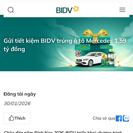
Gửi tiết kiệm BIDV trúng ô tô Mercedes 1,59
tỷ đồng
Đăng tải ngày
30/01/2026
Thích
Chia sẻ qua
Chào đón năm Bính Ngọ 2026, BIDV triển khai chương trình