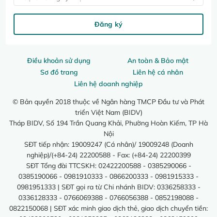
Đăng ký
Điều khoản sử dụng
An toàn & Bảo mật
Sơ đồ trang
Liên hệ cá nhân
Liên hệ doanh nghiệp
© Bản quyền 2018 thuộc về Ngân hàng TMCP Đầu tư và Phát
triển Việt Nam (BIDV)
Tháp BIDV, Số 194 Trần Quang Khải, Phường Hoàn Kiếm, TP Hà
Nội
SĐT tiếp nhận: 19009247 (Cá nhân)/ 19009248 (Doanh
nghiệp)/(+84-24) 22200588 - Fax: (+84-24) 22200399
SĐT Tổng đài TTCSKH: 02422200588 - 0385290066 -
0385190066 - 0981910333 - 0866200333 - 0981915333 -
0981951333 | SĐT gọi ra từ Chi nhánh BIDV: 0336258333 -
0336128333 - 0766069388 - 0766056388 - 0852198088 -
0822150068 | SĐT xác minh giao dịch thẻ, giao dịch chuyển tiền: