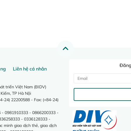
Đăng 
ang
Liên hệ cá nhân
t triển Việt Nam (BIDV)
 Kiếm, TP Hà Nội
4-24) 22200588 - Fax: (+84-24)
 - 0981910333 - 0866200333 -
0336258333 - 0336128333 -
minh giao dịch thẻ, giao dịch