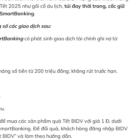
Tết 2025 như gối cổ du lịch,
túi đay thời trang, cốc giữ
V SmartBanking
.
số các giao dịch sau:
rtBanking
có phát sinh giao dịch tài chính ghi nợ từ
háng số tiền từ 200 triệu đồng; không rút trước hạn.
)
êu.
để mua các sản phẩm quà Tết BIDV với giá 1 Đ, dưới
 SmartBanking. Để đối quà, khách hàng đăng nhập BIDV
t BIDV” và làm theo hướng dẫn.