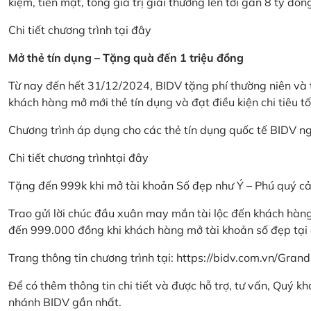
kiệm, tiền mặt, tổng giá trị giải thưởng lên tới gần 8 tỷ đồn
Chi tiết chương trình
tại đây
Mở thẻ tín dụng – Tặng quà đến 1 triệu đồng
Từ nay đến hết 31/12/2024, BIDV tặng phí thường niên và t
khách hàng mở mới thẻ tín dụng và đạt điều kiện chi tiêu tố
Chương trình áp dụng cho các thẻ tín dụng quốc tế BIDV n
Chi tiết chương trình
tại đây
Tặng đến 999k khi mở tài khoản Số đẹp như Ý – Phú quý c
Trao gửi lời chúc đầu xuân may mắn tài lộc đến khách hà
đến 999.000 đồng khi khách hàng mở tài khoản số đẹp tại
Trang thông tin chương trình tại:
https://bidv.com.vn/Grand
Để có thêm thông tin chi tiết và được hỗ trợ, tư vấn, Quý 
nhánh BIDV gần nhất.