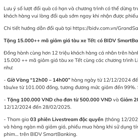
Lưu ý số lượt đổi quà có hạn và chương trình có thể dừng t
khách hàng vui lòng đổi quà sớm ngay khi nhận được phiế
Chi tiết hướng dẫn đổi quà tại
https://bidv.com.vn/GrandSa
Tặng 15.000++ mã giảm giá tàu xe Tết: có BIDV SmartBa
Đồng hành cùng hơn 12 triệu khách hàng cá nhân trên hành
15.000 ++ mã giảm giá tàu xe Tết cùng các chương trình L
như:
-
Giờ Vàng “12h00 – 14h00”
hàng ngày từ 12/12/2024 đến
tàu/xe từ 101.000 đồng, tương đương mức giảm đến 99%. 
-
Tặng 100.000 VND cho đơn từ 500.000 VND
và
Giảm 
12/12/2024 đến 28/02/2025.
- Tham gia
03 phiên Livestream độc quyền
(tháng 12/202
và hàng ngàn mã giảm giá, phiếu mua hàng khi sử dụng tí
phim… trên BIDV SmartBanking.