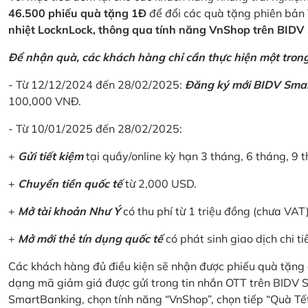
46.500 phiếu quà tặng 1Đ
để đổi các quà tặng phiên bản 
nhiệt LocknLock, thông qua tính năng VnShop trên BID
Để nhận quà, các khách hàng chỉ cần thực hiện một trong 
- Từ 12/12/2024 đến 28/02/2025:
Đăng ký mới BIDV Sma
100,000 VNĐ.
- Từ 10/01/2025 đến 28/02/2025:
+
Gửi tiết kiệm
tại quầy/online kỳ hạn 3 tháng, 6 tháng, 9 t
+
Chuyển tiền quốc tế
từ 2,000 USD.
+
Mở tài khoản Như Ý
có thu phí từ 1 triệu đồng (chưa VAT
+
Mở mới thẻ tín dụng quốc tế
có phát sinh giao dịch chi ti
Các khách hàng đủ điều kiện sẽ nhận được phiếu quà tặng 
dạng mã giảm giá được gửi trong tin nhắn OTT trên BIDV
SmartBanking, chọn tính năng “VnShop”, chọn tiếp “Quà Tế