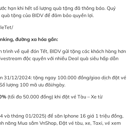
rước hạn khi hết số lượng quà tặng đã thông báo. Quý
u quà tặng của BIDV để đảm bảo quyền lợi.
leTet/
nking, đường xa hóa gần:
 trình về quê đón Tết, BIDV gửi tặng các khách hàng hơn
ivestream độc quyền với nhiều Deal quà siêu hấp dẫn
 31/12/2024: tặng ngay 100.000 đồng/giao dịch đặt vé
Số lượng 100 mã ưu đãi/ngày.
20%
(tối đa 50.000 đồng) khi đặt vé Tàu – Xe từ
4 và tháng 01/2025) để săn Iphone 16 giá 1 triệu đồng,
nh năng Mua sắm VnShop, Đặt vé tàu, xe, Taxi, vé xem