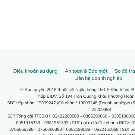
Điều khoản sử dụng
An toàn & Bảo mật
Sơ đồ tr
Liên hệ doanh nghiệp
© Bản quyền 2018 thuộc về Ngân hàng TMCP Đầu tư và Phá
Tháp BIDV, Số 194 Trần Quang Khải, Phường Hoàn
SĐT tiếp nhận: 19009247 (Cá nhân)/ 19009248 (Doanh nghiệp)/(+8
22200399
SĐT Tổng đài TTCSKH: 02422200588 - 0385290066 - 0385190066
0981915333 - 0981951333 | SĐT gọi ra từ Chi nhánh BIDV: 
0766069388 - 0766056388 - 0852198088 - 0822150068 | SĐT xác 