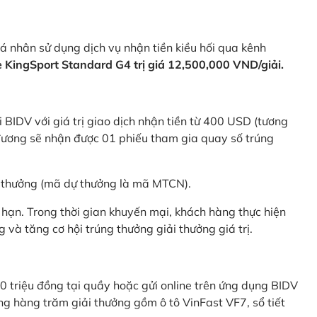
 nhân sử dụng dịch vụ nhận tiền kiều hối qua kênh
KingSport Standard G4 trị giá 12,500,000 VND/giải.
 BIDV với giá trị giao dịch nhận tiền từ 400 USD (tương
ương sẽ nhận được 01 phiếu tham gia quay số trúng
ự thưởng (mã dự thưởng là mã MTCN).
hạn. Trong thời gian khuyến mại, khách hàng thực hiện
và tăng cơ hội trúng thưởng giải thưởng giá trị.
0 triệu đồng tại quầy hoặc gửi online trên ứng dụng BIDV
g hàng trăm giải thưởng gồm ô tô VinFast VF7, sổ tiết