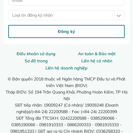
Loại tin đăng ký nhận
Đăng ký
Điều khoản sử dụng
An toàn & Bảo mật
Sơ đồ trang
Liên hệ cá nhân
Liên hệ doanh nghiệp
© Bản quyền 2018 thuộc về Ngân hàng TMCP Đầu tư và Phát
triển Việt Nam (BIDV)
Tháp BIDV, Số 194 Trần Quang Khải, Phường Hoàn Kiếm, TP Hà
Nội
SĐT tiếp nhận: 19009247 (Cá nhân)/ 19009248 (Doanh
nghiệp)/(+84-24) 22200588 - Fax: (+84-24) 22200399
SĐT Tổng đài TTCSKH: 02422200588 - 0385290066 -
0385190066 - 0981910333 - 0866200333 - 0981915333 -
0981951333 | SĐT gọi ra từ Chi nhánh BIDV: 0336258333 -