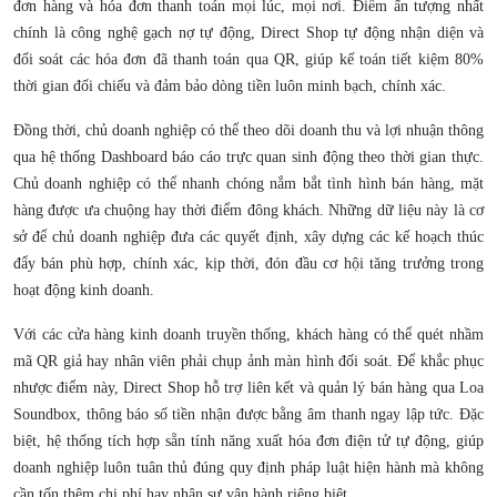
đơn hàng và hóa đơn thanh toán mọi lúc, mọi nơi. Điểm ấn tượng nhất
chính là công nghệ gạch nợ tự động, Direct Shop tự động nhận diện và
đối soát các hóa đơn đã thanh toán qua QR, giúp kế toán tiết kiệm 80%
thời gian đối chiếu và đảm bảo dòng tiền luôn minh bạch, chính xác.
Đồng thời, chủ doanh nghiệp có thể theo dõi doanh thu và lợi nhuận thông
qua hệ thống Dashboard báo cáo trực quan sinh động theo thời gian thực.
Chủ doanh nghiệp có thể nhanh chóng nắm bắt tình hình bán hàng, mặt
hàng được ưa chuộng hay thời điểm đông khách. Những dữ liệu này là cơ
sở để chủ doanh nghiệp đưa các quyết định, xây dựng các kế hoạch thúc
đẩy bán phù hợp, chính xác, kịp thời, đón đầu cơ hội tăng trưởng trong
hoạt động kinh doanh.
Với các cửa hàng kinh doanh truyền thống, khách hàng có thể quét nhầm
mã QR giả hay nhân viên phải chụp ảnh màn hình đối soát. Để khắc phục
nhược điểm này, Direct Shop hỗ trợ liên kết và quản lý bán hàng qua Loa
Soundbox, thông báo số tiền nhận được bằng âm thanh ngay lập tức. Đặc
biệt, hệ thống tích hợp sẵn tính năng xuất hóa đơn điện tử tự động, giúp
doanh nghiệp luôn tuân thủ đúng quy định pháp luật hiện hành mà không
cần tốn thêm chi phí hay nhân sự vận hành riêng biệt.