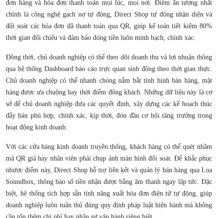
đơn hàng và hóa đơn thanh toán mọi lúc, mọi nơi. Điểm ấn tượng nhất
chính là công nghệ gạch nợ tự động, Direct Shop tự động nhận diện và
đối soát các hóa đơn đã thanh toán qua QR, giúp kế toán tiết kiệm 80%
thời gian đối chiếu và đảm bảo dòng tiền luôn minh bạch, chính xác.
Đồng thời, chủ doanh nghiệp có thể theo dõi doanh thu và lợi nhuận thông
qua hệ thống Dashboard báo cáo trực quan sinh động theo thời gian thực.
Chủ doanh nghiệp có thể nhanh chóng nắm bắt tình hình bán hàng, mặt
hàng được ưa chuộng hay thời điểm đông khách. Những dữ liệu này là cơ
sở để chủ doanh nghiệp đưa các quyết định, xây dựng các kế hoạch thúc
đẩy bán phù hợp, chính xác, kịp thời, đón đầu cơ hội tăng trưởng trong
hoạt động kinh doanh.
Với các cửa hàng kinh doanh truyền thống, khách hàng có thể quét nhầm
mã QR giả hay nhân viên phải chụp ảnh màn hình đối soát. Để khắc phục
nhược điểm này, Direct Shop hỗ trợ liên kết và quản lý bán hàng qua Loa
Soundbox, thông báo số tiền nhận được bằng âm thanh ngay lập tức. Đặc
biệt, hệ thống tích hợp sẵn tính năng xuất hóa đơn điện tử tự động, giúp
doanh nghiệp luôn tuân thủ đúng quy định pháp luật hiện hành mà không
cần tốn thêm chi phí hay nhân sự vận hành riêng biệt.