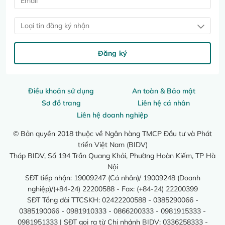
Loại tin đăng ký nhận
Đăng ký
Điều khoản sử dụng
An toàn & Bảo mật
Sơ đồ trang
Liên hệ cá nhân
Liên hệ doanh nghiệp
© Bản quyền 2018 thuộc về Ngân hàng TMCP Đầu tư và Phát
triển Việt Nam (BIDV)
Tháp BIDV, Số 194 Trần Quang Khải, Phường Hoàn Kiếm, TP Hà
Nội
SĐT tiếp nhận: 19009247 (Cá nhân)/ 19009248 (Doanh
nghiệp)/(+84-24) 22200588 - Fax: (+84-24) 22200399
SĐT Tổng đài TTCSKH: 02422200588 - 0385290066 -
0385190066 - 0981910333 - 0866200333 - 0981915333 -
0981951333 | SĐT gọi ra từ Chi nhánh BIDV: 0336258333 -