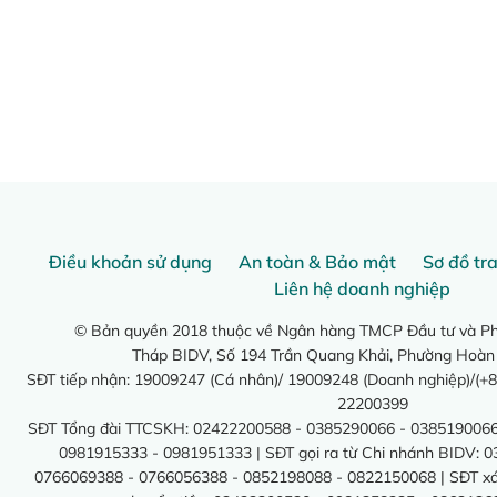
Điều khoản sử dụng
An toàn & Bảo mật
Sơ đồ tr
Liên hệ doanh nghiệp
© Bản quyền 2018 thuộc về Ngân hàng TMCP Đầu tư và Phá
Tháp BIDV, Số 194 Trần Quang Khải, Phường Hoàn
SĐT tiếp nhận: 19009247 (Cá nhân)/ 19009248 (Doanh nghiệp)/(+8
22200399
SĐT Tổng đài TTCSKH: 02422200588 - 0385290066 - 0385190066
0981915333 - 0981951333 | SĐT gọi ra từ Chi nhánh BIDV: 
0766069388 - 0766056388 - 0852198088 - 0822150068 | SĐT xác 