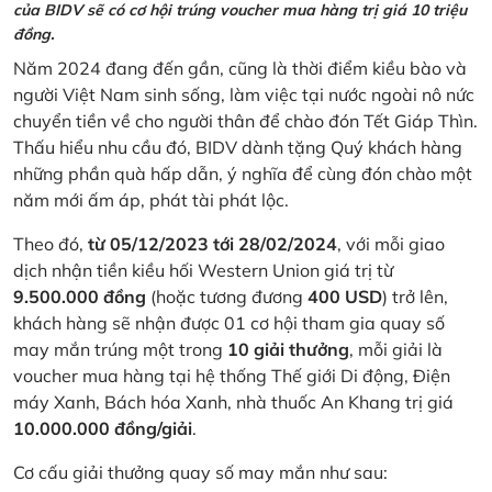
của BIDV sẽ có cơ hội trúng voucher mua hàng trị giá 10 triệu
đồng.
Năm 2024 đang đến gần, cũng là thời điểm kiều bào và
người Việt Nam sinh sống, làm việc tại nước ngoài nô nức
chuyển tiền về cho người thân để chào đón Tết Giáp Thìn.
Thấu hiểu nhu cầu đó, BIDV dành tặng Quý khách hàng
những phần quà hấp dẫn, ý nghĩa để cùng đón chào một
năm mới ấm áp, phát tài phát lộc.
Theo đó,
từ 05/12/2023 tới 28/02/2024
, với mỗi giao
dịch nhận tiền kiều hối Western Union giá trị từ
9.500.000 đồng
(hoặc tương đương
400 USD
) trở lên,
khách hàng sẽ nhận được 01 cơ hội tham gia quay số
may mắn trúng một trong
10 giải thưởng
, mỗi giải là
voucher mua hàng tại hệ thống Thế giới Di động, Điện
máy Xanh, Bách hóa Xanh, nhà thuốc An Khang trị giá
10.000.000 đồng/giải
.
Cơ cấu giải thưởng quay số may mắn như sau: