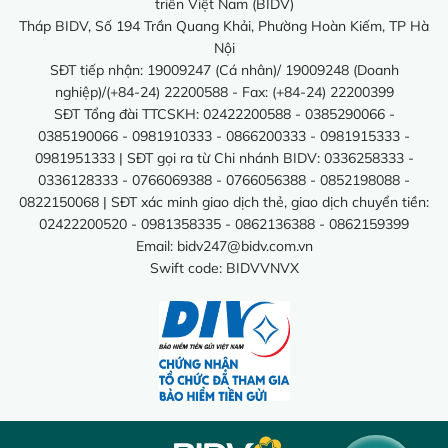
triển Việt Nam (BIDV)
Tháp BIDV, Số 194 Trần Quang Khải, Phường Hoàn Kiếm, TP Hà
Nội
SĐT tiếp nhận: 19009247 (Cá nhân)/ 19009248 (Doanh
nghiệp)/(+84-24) 22200588 - Fax: (+84-24) 22200399
SĐT Tổng đài TTCSKH: 02422200588 - 0385290066 -
0385190066 - 0981910333 - 0866200333 - 0981915333 -
0981951333 | SĐT gọi ra từ Chi nhánh BIDV: 0336258333 -
0336128333 - 0766069388 - 0766056388 - 0852198088 -
0822150068 | SĐT xác minh giao dịch thẻ, giao dịch chuyển tiền:
02422200520 - 0981358335 - 0862136388 - 0862159399
Email:
bidv247@bidv.com.vn
Swift code: BIDVVNVX