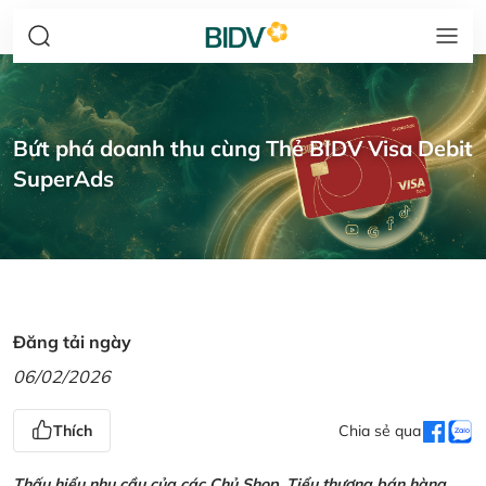
Bứt phá doanh thu cùng Thẻ BIDV Visa Debit
SuperAds
Đăng tải ngày
06/02/2026
Thích
Chia sẻ qua
Thấu hiểu nhu cầu của các Chủ Shop, Tiểu thương bán hàng