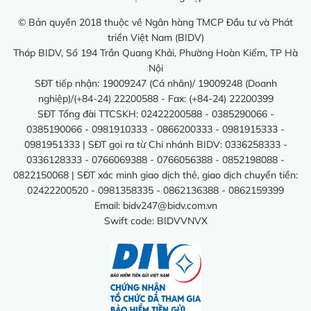
© Bản quyền 2018 thuộc về Ngân hàng TMCP Đầu tư và Phát
triển Việt Nam (BIDV)
Tháp BIDV, Số 194 Trần Quang Khải, Phường Hoàn Kiếm, TP Hà
Nội
SĐT tiếp nhận: 19009247 (Cá nhân)/ 19009248 (Doanh
nghiệp)/(+84-24) 22200588 - Fax: (+84-24) 22200399
SĐT Tổng đài TTCSKH: 02422200588 - 0385290066 -
0385190066 - 0981910333 - 0866200333 - 0981915333 -
0981951333 | SĐT gọi ra từ Chi nhánh BIDV: 0336258333 -
0336128333 - 0766069388 - 0766056388 - 0852198088 -
0822150068 | SĐT xác minh giao dịch thẻ, giao dịch chuyển tiền:
02422200520 - 0981358335 - 0862136388 - 0862159399
Email:
bidv247@bidv.com.vn
Swift code: BIDVVNVX