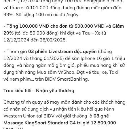
đến 31/12/2024: tặng ngay 100.000 đồng/giao dịch đặt
vé tàu/xe từ 101.000 đồng, tương đương mức giảm đến
99%. Số lượng 100 mã ưu đãi/ngày.
-
Tặng 100.000 VND cho đơn từ 500.000 VND
và
Giảm
20%
(tối đa 50.000 đồng) khi đặt vé Tàu – Xe từ
12/12/2024 đến 28/02/2025.
- Tham gia
03 phiên Livestream độc quyền
(tháng
12/2024 và tháng 01/2025) để săn Iphone 16 giá 1 triệu
đồng, và hàng ngàn mã giảm giá, phiếu mua hàng khi sử
dụng tính năng Mua sắm VnShop, Đặt vé tàu, xe, Taxi,
vé xem phim… trên BIDV SmartBanking.
Trao kiều hối – Nhận yêu thương
Chương trình quay số may mắn dành cho các khách hàng
cá nhân sử dụng dịch vụ nhận tiền kiều hối qua kênh
Western Union tại BIDV với giải thưởng là
08 ghế
Massage KingSport Standard G4 trị giá 12,500,000