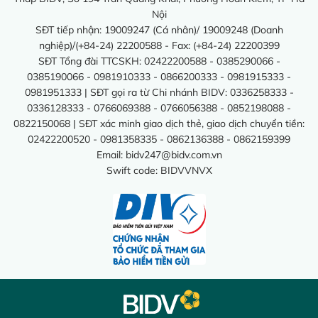
Nội
SĐT tiếp nhận: 19009247 (Cá nhân)/ 19009248 (Doanh
nghiệp)/(+84-24) 22200588 - Fax: (+84-24) 22200399
SĐT Tổng đài TTCSKH: 02422200588 - 0385290066 -
0385190066 - 0981910333 - 0866200333 - 0981915333 -
0981951333 | SĐT gọi ra từ Chi nhánh BIDV: 0336258333 -
0336128333 - 0766069388 - 0766056388 - 0852198088 -
0822150068 | SĐT xác minh giao dịch thẻ, giao dịch chuyển tiền:
02422200520 - 0981358335 - 0862136388 - 0862159399
Email:
bidv247@bidv.com.vn
Swift code: BIDVVNVX