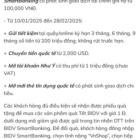
SmartBanking
có phát sinh giao dịch tài chính ghi nợ từ
100,000 VNĐ.
- Từ 10/01/2025 đến 28/02/2025:
+
Gửi tiết kiệm
tại quầy/online kỳ hạn 3 tháng, 6 tháng, 9
tháng số tiền từ 200 triệu đồng; không rút trước hạn.
+
Chuyển tiền quốc tế
từ 2,000 USD.
+
Mở tài khoản Như Ý
có thu phí từ 1 triệu đồng (chưa
VAT)
+
Mở mới thẻ tín dụng quốc tế
có phát sinh giao dịch chi
tiêu.
Các khách hàng đủ điều kiện sẽ nhận được phiếu quà
tặng để mua các sản phẩm quà Tết BIDV với giá 1 Đ,
dưới dạng mã giảm giá được gửi trong tin nhắn OTT trên
BIDV SmartBanking. Để đối quà, khách hàng đăng nhập
BIDV SmartBanking, chọn tính năng “VnShop”, chọn tiếp