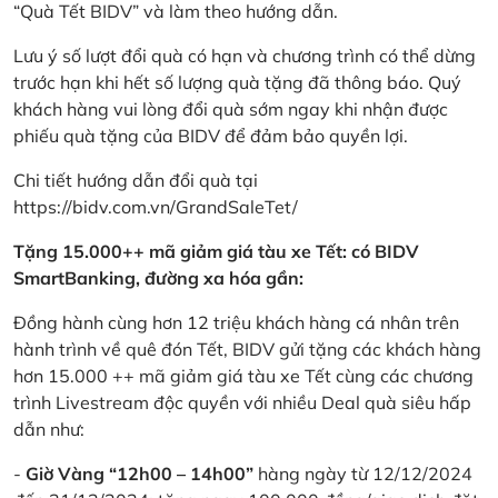
“Quà Tết BIDV” và làm theo hướng dẫn.
Lưu ý số lượt đổi quà có hạn và chương trình có thể dừng
trước hạn khi hết số lượng quà tặng đã thông báo. Quý
khách hàng vui lòng đổi quà sớm ngay khi nhận được
phiếu quà tặng của BIDV để đảm bảo quyền lợi.
Chi tiết hướng dẫn đổi quà tại
https://bidv.com.vn/GrandSaleTet/
Tặng 15.000++ mã giảm giá tàu xe Tết: có BIDV
SmartBanking, đường xa hóa gần:
Đồng hành cùng hơn 12 triệu khách hàng cá nhân trên
hành trình về quê đón Tết, BIDV gửi tặng các khách hàng
hơn 15.000 ++ mã giảm giá tàu xe Tết cùng các chương
trình Livestream độc quyền với nhiều Deal quà siêu hấp
dẫn như:
-
Giờ Vàng “12h00 – 14h00”
hàng ngày từ 12/12/2024