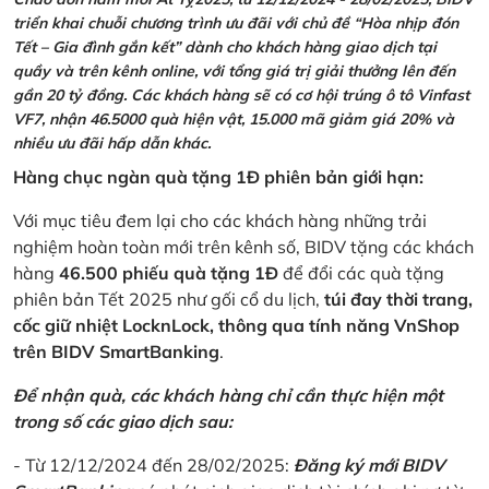
triển khai chuỗi chương trình ưu đãi với chủ đề “Hòa nhịp đón
Tết – Gia đình gắn kết” dành cho khách hàng giao dịch tại
quầy và trên kênh online, với tổng giá trị giải thưởng lên đến
gần 20 tỷ đồng. Các khách hàng sẽ có cơ hội trúng ô tô Vinfast
VF7, nhận 46.5000 quà hiện vật, 15.000 mã giảm giá 20% và
nhiều ưu đãi hấp dẫn khác.
Hàng chục ngàn quà tặng 1Đ phiên bản giới hạn:
Với mục tiêu đem lại cho các khách hàng những trải
nghiệm hoàn toàn mới trên kênh số, BIDV tặng các khách
hàng
46.500 phiếu quà tặng 1Đ
để đổi các quà tặng
phiên bản Tết 2025 như gối cổ du lịch,
túi đay thời trang,
cốc giữ nhiệt LocknLock, thông qua tính năng VnShop
trên BIDV SmartBanking
.
Để nhận quà, các khách hàng chỉ cần thực hiện một
trong số các giao dịch sau:
- Từ 12/12/2024 đến 28/02/2025:
Đăng ký mới BIDV