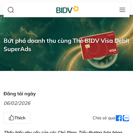
Bứt phá doanh thu cùng Thẻ BIDV Visa Debit
SuperAds
Đăng tải ngày
06/02/2026
Thích
Chia sẻ qua
Thấu hiểu nhu cầu của các Chủ Shop, Tiểu thương bán hàng