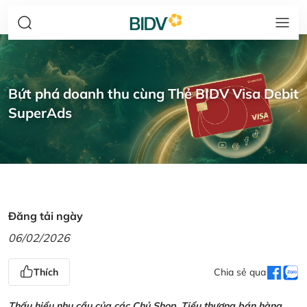
Bứt phá doanh thu cùng Thẻ BIDV Visa Debit
SuperAds
Đăng tải ngày
06/02/2026
Thích
Chia sẻ qua
Thấu hiểu nhu cầu của các Chủ Shop, Tiểu thương bán hàng