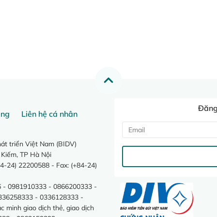
Đăng 
ang
Liên hệ cá nhân
t triển Việt Nam (BIDV)
 Kiếm, TP Hà Nội
4-24) 22200588 - Fax: (+84-24)
 - 0981910333 - 0866200333 -
0336258333 - 0336128333 -
minh giao dịch thẻ, giao dịch