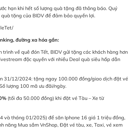
rước hạn khi hết số lượng quà tặng đã thông báo. Quý
u quà tặng của BIDV để đảm bảo quyền lợi.
leTet/
nking, đường xa hóa gần:
 trình về quê đón Tết, BIDV gửi tặng các khách hàng hơn
ivestream độc quyền với nhiều Deal quà siêu hấp dẫn
 31/12/2024: tặng ngay 100.000 đồng/giao dịch đặt vé
Số lượng 100 mã ưu đãi/ngày.
20%
(tối đa 50.000 đồng) khi đặt vé Tàu – Xe từ
4 và tháng 01/2025) để săn Iphone 16 giá 1 triệu đồng,
nh năng Mua sắm VnShop, Đặt vé tàu, xe, Taxi, vé xem