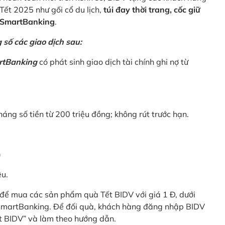
Tết 2025 như gối cổ du lịch,
túi đay thời trang, cốc giữ
V SmartBanking
.
số các giao dịch sau:
rtBanking
có phát sinh giao dịch tài chính ghi nợ từ
háng số tiền từ 200 triệu đồng; không rút trước hạn.
)
êu.
để mua các sản phẩm quà Tết BIDV với giá 1 Đ, dưới
 SmartBanking. Để đối quà, khách hàng đăng nhập BIDV
t BIDV” và làm theo hướng dẫn.