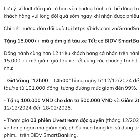
Lưu ý số lượt đổi quà có hạn và chương trình có thể dừng t
khách hàng vui lòng đổi quà sớm ngay khi nhận được phiế
Chi tiết hướng dẫn đổi quà tại
https://bidv.com.vn/GrandSa
Tặng 15.000++ mã giảm giá tàu xe Tết: có BIDV SmartBa
Đồng hành cùng hơn 12 triệu khách hàng cá nhân trên hành
15.000 ++ mã giảm giá tàu xe Tết cùng các chương trình L
như:
-
Giờ Vàng “12h00 – 14h00”
hàng ngày từ 12/12/2024 đến
tàu/xe từ 101.000 đồng, tương đương mức giảm đến 99%. 
-
Tặng 100.000 VND cho đơn từ 500.000 VND
và
Giảm 
12/12/2024 đến 28/02/2025.
- Tham gia
03 phiên Livestream độc quyền
(tháng 12/202
và hàng ngàn mã giảm giá, phiếu mua hàng khi sử dụng tí
phim… trên BIDV SmartBanking.