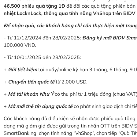
46.500 phiếu quà tặng 1Đ
để đổi các quà tặng phiên bản 
nhiệt LocknLock, thông qua tính năng VnShop trên BID
Để nhận quà, các khách hàng chỉ cần thực hiện một trong 
- Từ 12/12/2024 đến 28/02/2025:
Đăng ký mới BIDV Sma
100,000 VNĐ.
- Từ 10/01/2025 đến 28/02/2025:
+
Gửi tiết kiệm
tại quầy/online kỳ hạn 3 tháng, 6 tháng, 9 t
+
Chuyển tiền quốc tế
từ 2,000 USD.
+
Mở tài khoản Như Ý
có thu phí từ 1 triệu đồng (chưa VAT
+
Mở mới thẻ tín dụng quốc tế
có phát sinh giao dịch chi ti
Các khách hàng đủ điều kiện sẽ nhận được phiếu quà tặng 
dạng mã giảm giá được gửi trong tin nhắn OTT trên BIDV
SmartBanking, chọn tính năng “VnShop”, chọn tiếp “Quà Tế