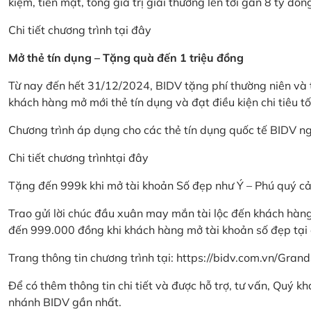
kiệm, tiền mặt, tổng giá trị giải thưởng lên tới gần 8 tỷ đồn
Chi tiết chương trình
tại đây
Mở thẻ tín dụng – Tặng quà đến 1 triệu đồng
Từ nay đến hết 31/12/2024, BIDV tặng phí thường niên và t
khách hàng mở mới thẻ tín dụng và đạt điều kiện chi tiêu tố
Chương trình áp dụng cho các thẻ tín dụng quốc tế BIDV n
Chi tiết chương trình
tại đây
Tặng đến 999k khi mở tài khoản Số đẹp như Ý – Phú quý c
Trao gửi lời chúc đầu xuân may mắn tài lộc đến khách hà
đến 999.000 đồng khi khách hàng mở tài khoản số đẹp tại
Trang thông tin chương trình tại:
https://bidv.com.vn/Grand
Để có thêm thông tin chi tiết và được hỗ trợ, tư vấn, Quý 
nhánh BIDV gần nhất.