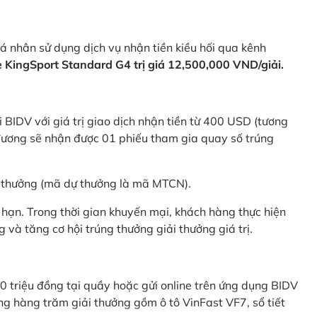
 nhân sử dụng dịch vụ nhận tiền kiều hối qua kênh
KingSport Standard G4 trị giá 12,500,000 VND/giải.
 BIDV với giá trị giao dịch nhận tiền từ 400 USD (tương
ương sẽ nhận được 01 phiếu tham gia quay số trúng
ự thưởng (mã dự thưởng là mã MTCN).
hạn. Trong thời gian khuyến mại, khách hàng thực hiện
và tăng cơ hội trúng thưởng giải thưởng giá trị.
0 triệu đồng tại quầy hoặc gửi online trên ứng dụng BIDV
g hàng trăm giải thưởng gồm ô tô VinFast VF7, sổ tiết