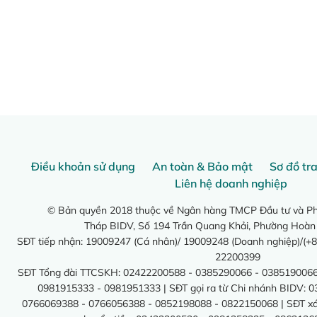
Điều khoản sử dụng
An toàn & Bảo mật
Sơ đồ tr
Liên hệ doanh nghiệp
© Bản quyền 2018 thuộc về Ngân hàng TMCP Đầu tư và Phá
Tháp BIDV, Số 194 Trần Quang Khải, Phường Hoàn
SĐT tiếp nhận: 19009247 (Cá nhân)/ 19009248 (Doanh nghiệp)/(+8
22200399
SĐT Tổng đài TTCSKH: 02422200588 - 0385290066 - 0385190066
0981915333 - 0981951333 | SĐT gọi ra từ Chi nhánh BIDV: 
0766069388 - 0766056388 - 0852198088 - 0822150068 | SĐT xác 