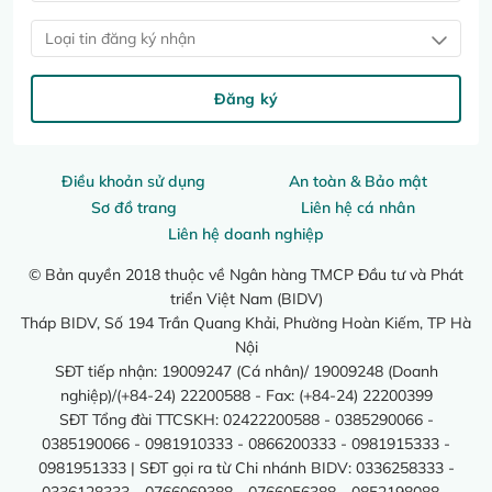
Loại tin đăng ký nhận
Đăng ký
Điều khoản sử dụng
An toàn & Bảo mật
Sơ đồ trang
Liên hệ cá nhân
Liên hệ doanh nghiệp
© Bản quyền 2018 thuộc về Ngân hàng TMCP Đầu tư và Phát
triển Việt Nam (BIDV)
Tháp BIDV, Số 194 Trần Quang Khải, Phường Hoàn Kiếm, TP Hà
Nội
SĐT tiếp nhận: 19009247 (Cá nhân)/ 19009248 (Doanh
nghiệp)/(+84-24) 22200588 - Fax: (+84-24) 22200399
SĐT Tổng đài TTCSKH: 02422200588 - 0385290066 -
0385190066 - 0981910333 - 0866200333 - 0981915333 -
0981951333 | SĐT gọi ra từ Chi nhánh BIDV: 0336258333 -
0336128333 - 0766069388 - 0766056388 - 0852198088 -