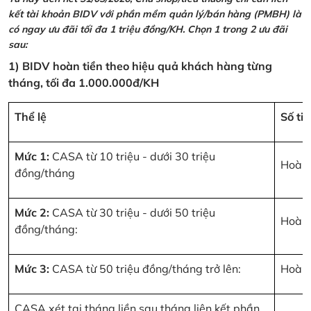
kết tài khoản BIDV với phần mềm quản lý/bán hàng (PMBH) là
có ngay ưu đãi tối đa 1 triệu đồng/KH. Chọn 1 trong 2 ưu đãi
sau:
1) BIDV hoàn tiền theo hiệu quả khách hàng từng
tháng, tối đa 1.000.000đ/KH
Thể lệ
Số ti
Mức 1:
CASA từ 10 triệu - dưới 30 triệu
Hoàn 
đồng/tháng
Mức 2:
CASA từ 30 triệu - dưới 50 triệu
Hoàn 
đồng/tháng:
Mức 3:
CASA từ 50 triệu đồng/tháng trở lên:
Hoàn 
CASA xét tại tháng liền sau tháng liên kết phần