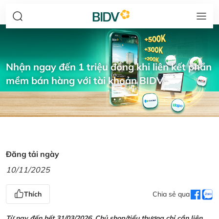
Nhận ngay đến 1 triệu đồng khi liên kết phần
mềm bán hàng với tài khoản BIDV
Đăng tải ngày
10/11/2025
Thích
Chia sẻ qua
Từ nay đến hết 31/03/2026, Chủ shop/tiểu thương chỉ cần liên