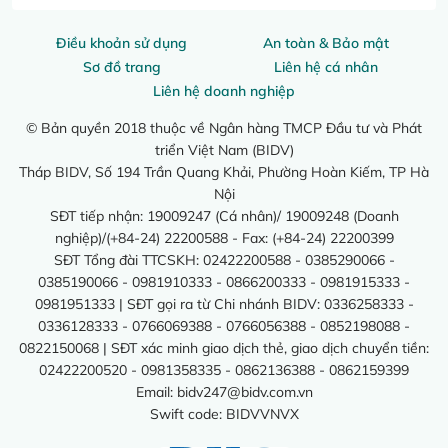
Điều khoản sử dụng
An toàn & Bảo mật
Sơ đồ trang
Liên hệ cá nhân
Liên hệ doanh nghiệp
© Bản quyền 2018 thuộc về Ngân hàng TMCP Đầu tư và Phát
triển Việt Nam (BIDV)
Tháp BIDV, Số 194 Trần Quang Khải, Phường Hoàn Kiếm, TP Hà
Nội
SĐT tiếp nhận: 19009247 (Cá nhân)/ 19009248 (Doanh
nghiệp)/(+84-24) 22200588 - Fax: (+84-24) 22200399
SĐT Tổng đài TTCSKH: 02422200588 - 0385290066 -
0385190066 - 0981910333 - 0866200333 - 0981915333 -
0981951333 | SĐT gọi ra từ Chi nhánh BIDV: 0336258333 -
0336128333 - 0766069388 - 0766056388 - 0852198088 -
0822150068 | SĐT xác minh giao dịch thẻ, giao dịch chuyển tiền:
02422200520 - 0981358335 - 0862136388 - 0862159399
Email:
bidv247@bidv.com.vn
Swift code: BIDVVNVX