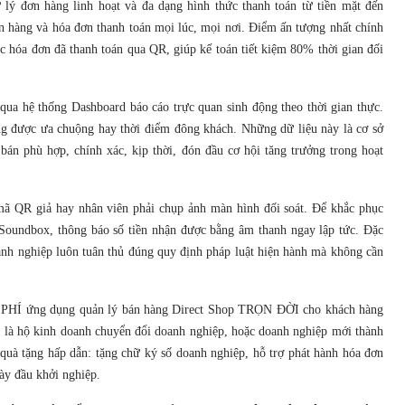
lý đơn hàng linh hoạt và đa dạng hình thức thanh toán từ tiền mặt đến
n hàng và hóa đơn thanh toán mọi lúc, mọi nơi. Điểm ấn tượng nhất chính
c hóa đơn đã thanh toán qua QR, giúp kế toán tiết kiệm 80% thời gian đối
qua hệ thống Dashboard báo cáo trực quan sinh động theo thời gian thực.
ng được ưa chuộng hay thời điểm đông khách. Những dữ liệu này là cơ sở
bán phù hợp, chính xác, kịp thời, đón đầu cơ hội tăng trưởng trong hoạt
mã QR giả hay nhân viên phải chụp ảnh màn hình đối soát. Để khắc phục
 Soundbox, thông báo số tiền nhận được bằng âm thanh ngay lập tức. Đặc
oanh nghiệp luôn tuân thủ đúng quy định pháp luật hiện hành mà không cần
ỄN PHÍ ứng dụng quản lý bán hàng Direct Shop TRỌN ĐỜI cho khách hàng
 là hộ kinh doanh chuyển đổi doanh nghiệp, hoặc doanh nghiệp mới thành
quà tặng hấp dẫn: tặng chữ ký số doanh nghiệp, hỗ trợ phát hành hóa đơn
ày đầu khởi nghiệp.