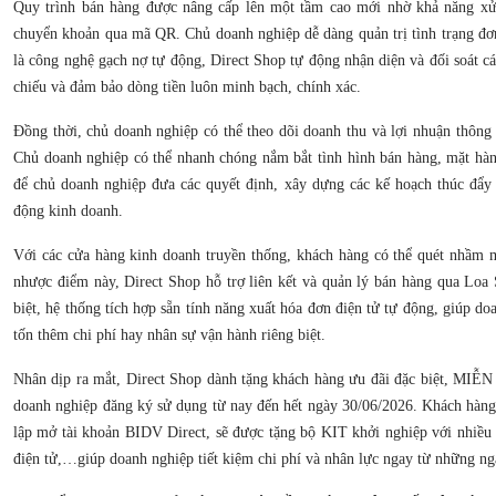
Quy trình bán hàng được nâng cấp lên một tầm cao mới nhờ khả năng xử 
chuyển khoản qua mã QR. Chủ doanh nghiệp dễ dàng quản trị tình trạng đơ
là công nghệ gạch nợ tự động, Direct Shop tự động nhận diện và đối soát cá
chiếu và đảm bảo dòng tiền luôn minh bạch, chính xác.
Đồng thời, chủ doanh nghiệp có thể theo dõi doanh thu và lợi nhuận thông 
Chủ doanh nghiệp có thể nhanh chóng nắm bắt tình hình bán hàng, mặt hà
để chủ doanh nghiệp đưa các quyết định, xây dựng các kế hoạch thúc đẩy 
động kinh doanh.
Với các cửa hàng kinh doanh truyền thống, khách hàng có thể quét nhầm 
nhược điểm này, Direct Shop hỗ trợ liên kết và quản lý bán hàng qua Loa
biệt, hệ thống tích hợp sẵn tính năng xuất hóa đơn điện tử tự động, giúp d
tốn thêm chi phí hay nhân sự vận hành riêng biệt.
Nhân dịp ra mắt, Direct Shop dành tặng khách hàng ưu đãi đặc biệt, MI
doanh nghiệp đăng ký sử dụng từ nay đến hết ngày 30/06/2026. Khách hàng
lập mở tài khoản BIDV Direct, sẽ được tặng bộ KIT khởi nghiệp với nhiều 
điện tử,…giúp doanh nghiệp tiết kiệm chi phí và nhân lực ngay từ những ng