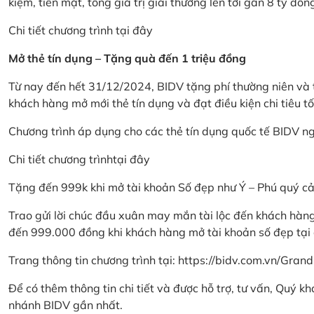
kiệm, tiền mặt, tổng giá trị giải thưởng lên tới gần 8 tỷ đồn
Chi tiết chương trình
tại đây
Mở thẻ tín dụng – Tặng quà đến 1 triệu đồng
Từ nay đến hết 31/12/2024, BIDV tặng phí thường niên và t
khách hàng mở mới thẻ tín dụng và đạt điều kiện chi tiêu tố
Chương trình áp dụng cho các thẻ tín dụng quốc tế BIDV n
Chi tiết chương trình
tại đây
Tặng đến 999k khi mở tài khoản Số đẹp như Ý – Phú quý c
Trao gửi lời chúc đầu xuân may mắn tài lộc đến khách hà
đến 999.000 đồng khi khách hàng mở tài khoản số đẹp tại
Trang thông tin chương trình tại:
https://bidv.com.vn/Grand
Để có thêm thông tin chi tiết và được hỗ trợ, tư vấn, Quý 
nhánh BIDV gần nhất.