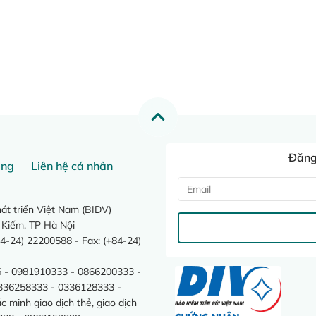
Đăng 
ang
Liên hệ cá nhân
t triển Việt Nam (BIDV)
 Kiếm, TP Hà Nội
4-24) 22200588 - Fax: (+84-24)
 - 0981910333 - 0866200333 -
0336258333 - 0336128333 -
minh giao dịch thẻ, giao dịch