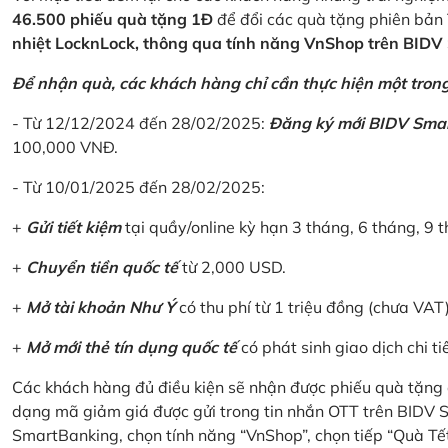
46.500 phiếu quà tặng 1Đ
để đổi các quà tặng phiên bản 
nhiệt LocknLock, thông qua tính năng VnShop trên BID
Để nhận quà, các khách hàng chỉ cần thực hiện một trong 
- Từ 12/12/2024 đến 28/02/2025:
Đăng ký mới BIDV Sma
100,000 VNĐ.
- Từ 10/01/2025 đến 28/02/2025:
+
Gửi tiết kiệm
tại quầy/online kỳ hạn 3 tháng, 6 tháng, 9 t
+
Chuyển tiền quốc tế
từ 2,000 USD.
+
Mở tài khoản Như Ý
có thu phí từ 1 triệu đồng (chưa VAT
+
Mở mới thẻ tín dụng quốc tế
có phát sinh giao dịch chi ti
Các khách hàng đủ điều kiện sẽ nhận được phiếu quà tặng 
dạng mã giảm giá được gửi trong tin nhắn OTT trên BIDV
SmartBanking, chọn tính năng “VnShop”, chọn tiếp “Quà Tế