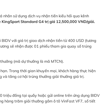
 nhân sử dụng dịch vụ nhận tiền kiều hối qua kênh
KingSport Standard G4 trị giá 12,500,000 VND/giải.
 BIDV với giá trị giao dịch nhận tiền từ 400 USD (tương
ương sẽ nhận được 01 phiếu tham gia quay số trúng
ự thưởng (mã dự thưởng là mã MTCN).
hạn. Trong thời gian khuyến mại, khách hàng thực hiện
và tăng cơ hội trúng thưởng giải thưởng giá trị.
0 triệu đồng tại quầy hoặc gửi online trên ứng dụng BIDV
g hàng trăm giải thưởng gồm ô tô VinFast VF7, sổ tiết