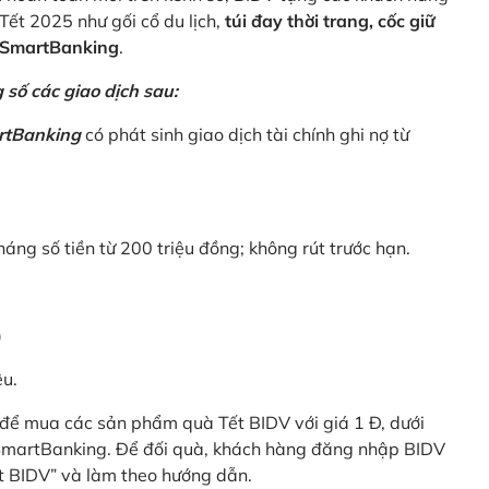
Tết 2025 như gối cổ du lịch,
túi đay thời trang, cốc giữ
V SmartBanking
.
số các giao dịch sau:
rtBanking
có phát sinh giao dịch tài chính ghi nợ từ
háng số tiền từ 200 triệu đồng; không rút trước hạn.
)
êu.
để mua các sản phẩm quà Tết BIDV với giá 1 Đ, dưới
 SmartBanking. Để đối quà, khách hàng đăng nhập BIDV
t BIDV” và làm theo hướng dẫn.