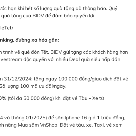
rước hạn khi hết số lượng quà tặng đã thông báo. Quý
u quà tặng của BIDV để đảm bảo quyền lợi.
leTet/
nking, đường xa hóa gần:
 trình về quê đón Tết, BIDV gửi tặng các khách hàng hơn
ivestream độc quyền với nhiều Deal quà siêu hấp dẫn
 31/12/2024: tặng ngay 100.000 đồng/giao dịch đặt vé
Số lượng 100 mã ưu đãi/ngày.
20%
(tối đa 50.000 đồng) khi đặt vé Tàu – Xe từ
4 và tháng 01/2025) để săn Iphone 16 giá 1 triệu đồng,
nh năng Mua sắm VnShop, Đặt vé tàu, xe, Taxi, vé xem