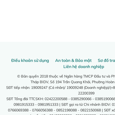
Điều khoản sử dụng
An toàn & Bảo mật
Sơ đồ tr
Liên hệ doanh nghiệp
© Bản quyền 2018 thuộc về Ngân hàng TMCP Đầu tư và Phá
Tháp BIDV, Số 194 Trần Quang Khải, Phường Hoàn
SĐT tiếp nhận: 19009247 (Cá nhân)/ 19009248 (Doanh nghiệp)/(+8
22200399
SĐT Tổng đài TTCSKH: 02422200588 - 0385290066 - 0385190066
0981915333 - 0981951333 | SĐT gọi ra từ Chi nhánh BIDV: 
0766069388 - 0766056388 - 0852198088 - 0822150068 | SĐT xác 