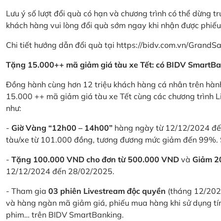
Lưu ý số lượt đổi quà có hạn và chương trình có thể dừng t
khách hàng vui lòng đổi quà sớm ngay khi nhận được phiế
Chi tiết hướng dẫn đổi quà tại
https://bidv.com.vn/GrandSa
Tặng 15.000++ mã giảm giá tàu xe Tết: có BIDV SmartBa
Đồng hành cùng hơn 12 triệu khách hàng cá nhân trên hành
15.000 ++ mã giảm giá tàu xe Tết cùng các chương trình L
như:
-
Giờ Vàng “12h00 – 14h00”
hàng ngày từ 12/12/2024 đến
tàu/xe từ 101.000 đồng, tương đương mức giảm đến 99%. 
-
Tặng 100.000 VND cho đơn từ 500.000 VND
và
Giảm 
12/12/2024 đến 28/02/2025.
- Tham gia
03 phiên Livestream độc quyền
(tháng 12/202
và hàng ngàn mã giảm giá, phiếu mua hàng khi sử dụng tí
phim… trên BIDV SmartBanking.