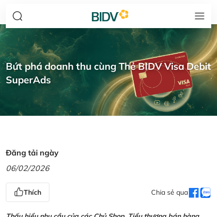
Bứt phá doanh thu cùng Thẻ BIDV Visa Debit
SuperAds
Đăng tải ngày
06/02/2026
Thích
Chia sẻ qua
Thấu hiểu nhu cầu của các Chủ Shop, Tiểu thương bán hàng