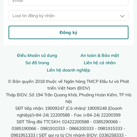
Loại tin đăng ký nhận
Đăng ký
Điều khoản sử dụng
An toàn & Bảo mật
Sơ đồ trang
Liên hệ cá nhân
Liên hệ doanh nghiệp
© Bản quyền 2018 thuộc về Ngân hàng TMCP Đầu tư và Phát
triển Việt Nam (BIDV)
Tháp BIDV, Số 194 Trần Quang Khải, Phường Hoàn Kiếm, TP Hà
Nội
SĐT tiếp nhận: 19009247 (Cá nhân)/ 19009248 (Doanh
nghiệp)/(+84-24) 22200588 - Fax: (+84-24) 22200399
SĐT Tổng đài TTCSKH: 02422200588 - 0385290066 -
0385190066 - 0981910333 - 0866200333 - 0981915333 -
0981951333 | SĐT gọi ra từ Chi nhánh BIDV: 0336258333 -