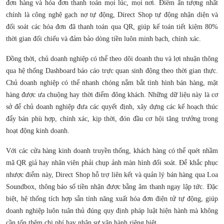
đơn hàng và hóa đơn thanh toán mọi lúc, mọi nơi. Điểm ấn tượng nhất
chính là công nghệ gạch nợ tự động, Direct Shop tự động nhận diện và
đối soát các hóa đơn đã thanh toán qua QR, giúp kế toán tiết kiệm 80%
thời gian đối chiếu và đảm bảo dòng tiền luôn minh bạch, chính xác.
Đồng thời, chủ doanh nghiệp có thể theo dõi doanh thu và lợi nhuận thông
qua hệ thống Dashboard báo cáo trực quan sinh động theo thời gian thực.
Chủ doanh nghiệp có thể nhanh chóng nắm bắt tình hình bán hàng, mặt
hàng được ưa chuộng hay thời điểm đông khách. Những dữ liệu này là cơ
sở để chủ doanh nghiệp đưa các quyết định, xây dựng các kế hoạch thúc
đẩy bán phù hợp, chính xác, kịp thời, đón đầu cơ hội tăng trưởng trong
hoạt động kinh doanh.
Với các cửa hàng kinh doanh truyền thống, khách hàng có thể quét nhầm
mã QR giả hay nhân viên phải chụp ảnh màn hình đối soát. Để khắc phục
nhược điểm này, Direct Shop hỗ trợ liên kết và quản lý bán hàng qua Loa
Soundbox, thông báo số tiền nhận được bằng âm thanh ngay lập tức. Đặc
biệt, hệ thống tích hợp sẵn tính năng xuất hóa đơn điện tử tự động, giúp
doanh nghiệp luôn tuân thủ đúng quy định pháp luật hiện hành mà không
cần tốn thêm chi phí hay nhân sự vận hành riêng biệt.