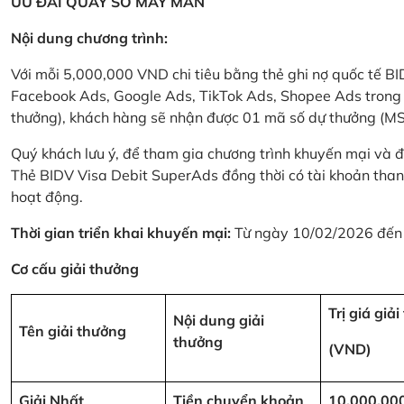
ƯU ĐÃI QUAY SỐ MAY MẮN
Nội dung chương trình:
Với mỗi 5,000,000 VND chi tiêu bằng thẻ ghi nợ quốc tế
Facebook Ads, Google Ads, TikTok Ads, Shopee Ads trong thời
thưởng), khách hàng sẽ nhận được 01 mã số dự thưởng (M
Quý khách lưu ý, để tham gia chương trình khuyến mại và đ
Thẻ BIDV Visa Debit SuperAds đồng thời có tài khoản tha
hoạt động.
Thời gian triển khai khuyến mại:
Từ ngày 10/02/2026 đến
Cơ cấu giải thưởng
Trị giá giả
Nội dung giải
Tên giải thưởng
thưởng
(VND)
Giải Nhất
Tiền chuyển khoản
10,000,00