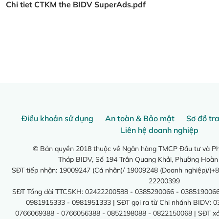
Chi tiet CTKM the BIDV SuperAds.pdf
Điều khoản sử dụng
An toàn & Bảo mật
Sơ đồ tr
Liên hệ doanh nghiệp
© Bản quyền 2018 thuộc về Ngân hàng TMCP Đầu tư và Phá
Tháp BIDV, Số 194 Trần Quang Khải, Phường Hoàn
SĐT tiếp nhận: 19009247 (Cá nhân)/ 19009248 (Doanh nghiệp)/(+8
22200399
SĐT Tổng đài TTCSKH: 02422200588 - 0385290066 - 0385190066
0981915333 - 0981951333 | SĐT gọi ra từ Chi nhánh BIDV: 
0766069388 - 0766056388 - 0852198088 - 0822150068 | SĐT xác 