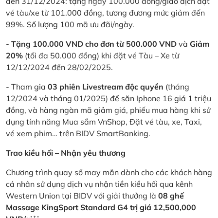
đến 31/12/2024: tặng ngay 100.000 đồng/giao dịch đặt
vé tàu/xe từ 101.000 đồng, tương đương mức giảm đến
99%. Số lượng 100 mã ưu đãi/ngày.
-
Tặng 100.000 VND cho đơn từ 500.000 VND
và
Giảm
20%
(tối đa 50.000 đồng) khi đặt vé Tàu – Xe từ
12/12/2024 đến 28/02/2025.
- Tham gia
03 phiên Livestream độc quyền
(tháng
12/2024 và tháng 01/2025) để săn Iphone 16 giá 1 triệu
đồng, và hàng ngàn mã giảm giá, phiếu mua hàng khi sử
dụng tính năng Mua sắm VnShop, Đặt vé tàu, xe, Taxi,
vé xem phim… trên BIDV SmartBanking.
Trao kiều hối – Nhận yêu thương
Chương trình quay số may mắn dành cho các khách hàng
cá nhân sử dụng dịch vụ nhận tiền kiều hối qua kênh
Western Union tại BIDV với giải thưởng là
08 ghế
Massage KingSport Standard G4 trị giá 12,500,000