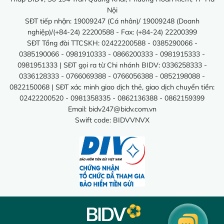
Nội
SĐT tiếp nhận: 19009247 (Cá nhân)/ 19009248 (Doanh
nghiệp)/(+84-24) 22200588 - Fax: (+84-24) 22200399
SĐT Tổng đài TTCSKH: 02422200588 - 0385290066 -
0385190066 - 0981910333 - 0866200333 - 0981915333 -
0981951333 | SĐT gọi ra từ Chi nhánh BIDV: 0336258333 -
0336128333 - 0766069388 - 0766056388 - 0852198088 -
0822150068 | SĐT xác minh giao dịch thẻ, giao dịch chuyển tiền:
02422200520 - 0981358335 - 0862136388 - 0862159399
Email:
bidv247@bidv.com.vn
Swift code: BIDVVNVX