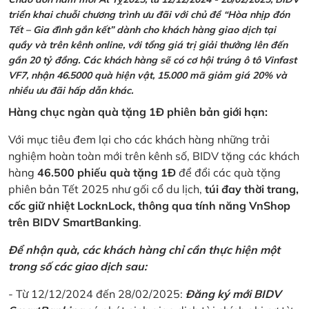
triển khai chuỗi chương trình ưu đãi với chủ đề “Hòa nhịp đón
Tết – Gia đình gắn kết” dành cho khách hàng giao dịch tại
quầy và trên kênh online, với tổng giá trị giải thưởng lên đến
gần 20 tỷ đồng. Các khách hàng sẽ có cơ hội trúng ô tô Vinfast
VF7, nhận 46.5000 quà hiện vật, 15.000 mã giảm giá 20% và
nhiều ưu đãi hấp dẫn khác.
Hàng chục ngàn quà tặng 1Đ phiên bản giới hạn:
Với mục tiêu đem lại cho các khách hàng những trải
nghiệm hoàn toàn mới trên kênh số, BIDV tặng các khách
hàng
46.500 phiếu quà tặng 1Đ
để đổi các quà tặng
phiên bản Tết 2025 như gối cổ du lịch,
túi đay thời trang,
cốc giữ nhiệt LocknLock, thông qua tính năng VnShop
trên BIDV SmartBanking
.
Để nhận quà, các khách hàng chỉ cần thực hiện một
trong số các giao dịch sau:
- Từ 12/12/2024 đến 28/02/2025:
Đăng ký mới BIDV