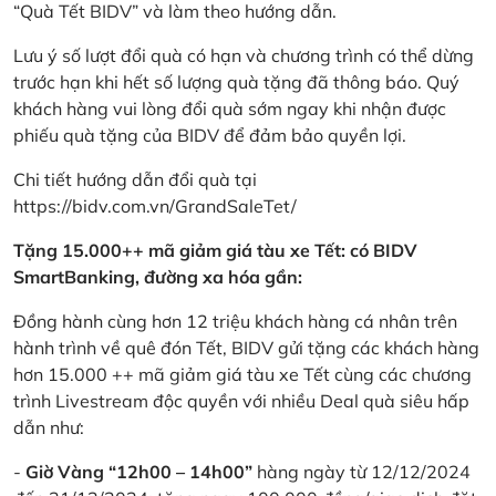
“Quà Tết BIDV” và làm theo hướng dẫn.
Lưu ý số lượt đổi quà có hạn và chương trình có thể dừng
trước hạn khi hết số lượng quà tặng đã thông báo. Quý
khách hàng vui lòng đổi quà sớm ngay khi nhận được
phiếu quà tặng của BIDV để đảm bảo quyền lợi.
Chi tiết hướng dẫn đổi quà tại
https://bidv.com.vn/GrandSaleTet/
Tặng 15.000++ mã giảm giá tàu xe Tết: có BIDV
SmartBanking, đường xa hóa gần:
Đồng hành cùng hơn 12 triệu khách hàng cá nhân trên
hành trình về quê đón Tết, BIDV gửi tặng các khách hàng
hơn 15.000 ++ mã giảm giá tàu xe Tết cùng các chương
trình Livestream độc quyền với nhiều Deal quà siêu hấp
dẫn như:
-
Giờ Vàng “12h00 – 14h00”
hàng ngày từ 12/12/2024