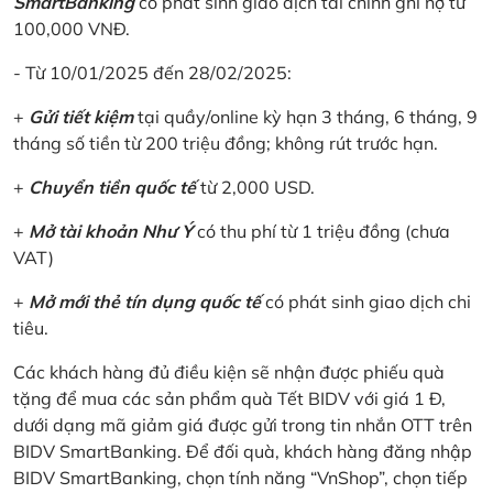
SmartBanking
có phát sinh giao dịch tài chính ghi nợ từ
100,000 VNĐ.
- Từ 10/01/2025 đến 28/02/2025:
+
Gửi tiết kiệm
tại quầy/online kỳ hạn 3 tháng, 6 tháng, 9
tháng số tiền từ 200 triệu đồng; không rút trước hạn.
+
Chuyển tiền quốc tế
từ 2,000 USD.
+
Mở tài khoản Như Ý
có thu phí từ 1 triệu đồng (chưa
VAT)
+
Mở mới thẻ tín dụng quốc tế
có phát sinh giao dịch chi
tiêu.
Các khách hàng đủ điều kiện sẽ nhận được phiếu quà
tặng để mua các sản phẩm quà Tết BIDV với giá 1 Đ,
dưới dạng mã giảm giá được gửi trong tin nhắn OTT trên
BIDV SmartBanking. Để đối quà, khách hàng đăng nhập
BIDV SmartBanking, chọn tính năng “VnShop”, chọn tiếp