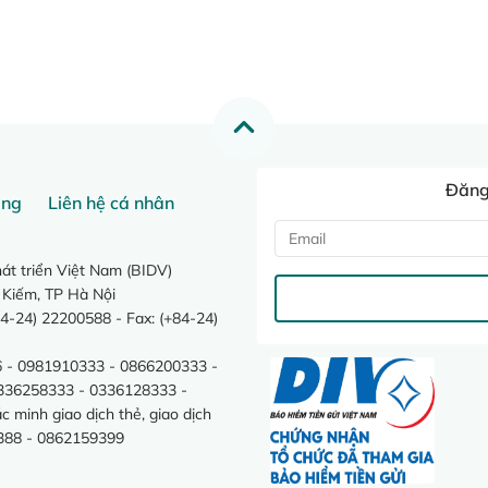
Đăng 
ang
Liên hệ cá nhân
t triển Việt Nam (BIDV)
 Kiếm, TP Hà Nội
4-24) 22200588 - Fax: (+84-24)
 - 0981910333 - 0866200333 -
0336258333 - 0336128333 -
minh giao dịch thẻ, giao dịch
388 - 0862159399