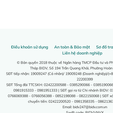
Điều khoản sử dụng
An toàn & Bảo mật
Sơ đồ tr
Liên hệ doanh nghiệp
© Bản quyền 2018 thuộc về Ngân hàng TMCP Đầu tư và Phá
Tháp BIDV, Số 194 Trần Quang Khải, Phường Hoàn
SĐT tiếp nhận: 19009247 (Cá nhân)/ 19009248 (Doanh nghiệp)/(+8
22200399
SĐT Tổng đài TTCSKH: 02422200588 - 0385290066 - 0385190066
0981915333 - 0981951333 | SĐT gọi ra từ Chi nhánh BIDV: 
0766069388 - 0766056388 - 0852198088 - 0822150068 | SĐT xác 
chuyển tiền: 02422200520 - 0981358335 - 0862136
Email:
bidv247@bidv.com.vn
Swift code: BIDVVNVX