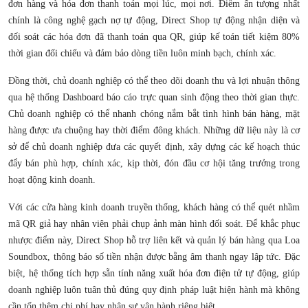
đơn hàng và hóa đơn thanh toán mọi lúc, mọi nơi. Điểm ấn tượng nhất
chính là công nghệ gạch nợ tự động, Direct Shop tự động nhận diện và
đối soát các hóa đơn đã thanh toán qua QR, giúp kế toán tiết kiệm 80%
thời gian đối chiếu và đảm bảo dòng tiền luôn minh bạch, chính xác.
Đồng thời, chủ doanh nghiệp có thể theo dõi doanh thu và lợi nhuận thông
qua hệ thống Dashboard báo cáo trực quan sinh động theo thời gian thực.
Chủ doanh nghiệp có thể nhanh chóng nắm bắt tình hình bán hàng, mặt
hàng được ưa chuộng hay thời điểm đông khách. Những dữ liệu này là cơ
sở để chủ doanh nghiệp đưa các quyết định, xây dựng các kế hoạch thúc
đẩy bán phù hợp, chính xác, kịp thời, đón đầu cơ hội tăng trưởng trong
hoạt động kinh doanh.
Với các cửa hàng kinh doanh truyền thống, khách hàng có thể quét nhầm
mã QR giả hay nhân viên phải chụp ảnh màn hình đối soát. Để khắc phục
nhược điểm này, Direct Shop hỗ trợ liên kết và quản lý bán hàng qua Loa
Soundbox, thông báo số tiền nhận được bằng âm thanh ngay lập tức. Đặc
biệt, hệ thống tích hợp sẵn tính năng xuất hóa đơn điện tử tự động, giúp
doanh nghiệp luôn tuân thủ đúng quy định pháp luật hiện hành mà không
cần tốn thêm chi phí hay nhân sự vận hành riêng biệt.