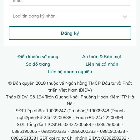
Loại tin đăng ký nhận
Đăng ký
Điều khoản sử dụng
An toàn & Bảo mật
Sơ đồ trang
Liên hệ cá nhân
Liên hệ doanh nghiệp
© Bản quyền 2018 thuộc về Ngân hàng TMCP Đầu tư và Phát
triển Việt Nam (BIDV)
Tháp BIDV, Số 194 Trần Quang Khải, Phường Hoàn Kiếm, TP Hà
Nội
SĐT tiếp nhận: 19009247 (Cá nhân)/ 19009248 (Doanh
nghiệp)/(+84-24) 22200588 - Fax: (+84-24) 22200399
SĐT Tổng đài TTCSKH: 02422200588 - 0385290066 -
0385190066 - 0981910333 - 0866200333 - 0981915333 -
0981951333 | SĐT gọi ra từ Chi nhánh BIDV: 0336258333 -