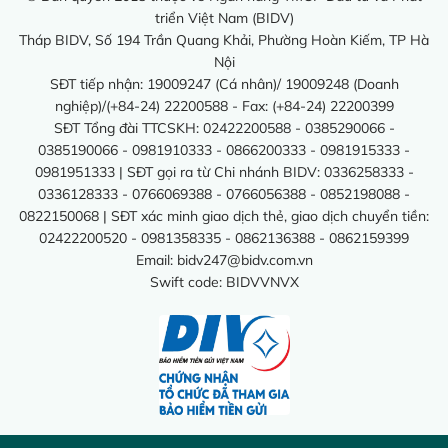
triển Việt Nam (BIDV)
Tháp BIDV, Số 194 Trần Quang Khải, Phường Hoàn Kiếm, TP Hà
Nội
SĐT tiếp nhận: 19009247 (Cá nhân)/ 19009248 (Doanh
nghiệp)/(+84-24) 22200588 - Fax: (+84-24) 22200399
SĐT Tổng đài TTCSKH: 02422200588 - 0385290066 -
0385190066 - 0981910333 - 0866200333 - 0981915333 -
0981951333 | SĐT gọi ra từ Chi nhánh BIDV: 0336258333 -
0336128333 - 0766069388 - 0766056388 - 0852198088 -
0822150068 | SĐT xác minh giao dịch thẻ, giao dịch chuyển tiền:
02422200520 - 0981358335 - 0862136388 - 0862159399
Email:
bidv247@bidv.com.vn
Swift code: BIDVVNVX