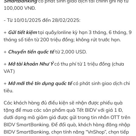
SmartBanking
có phát sinh giao dịch tài chính ghi nợ từ
100,000 VNĐ.
- Từ 10/01/2025 đến 28/02/2025:
+
Gửi tiết kiệm
tại quầy/online kỳ hạn 3 tháng, 6 tháng, 9
tháng số tiền từ 200 triệu đồng; không rút trước hạn.
+
Chuyển tiền quốc tế
từ 2,000 USD.
+
Mở tài khoản Như Ý
có thu phí từ 1 triệu đồng (chưa
VAT)
+
Mở mới thẻ tín dụng quốc tế
có phát sinh giao dịch chi
tiêu.
Các khách hàng đủ điều kiện sẽ nhận được phiếu quà
tặng để mua các sản phẩm quà Tết BIDV với giá 1 Đ,
dưới dạng mã giảm giá được gửi trong tin nhắn OTT trên
BIDV SmartBanking. Để đối quà, khách hàng đăng nhập
BIDV SmartBanking, chọn tính năng “VnShop”, chọn tiếp