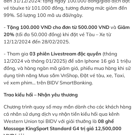
đến 31/12/2024: tặng ngay 100.000 đồng/giao dịch đặt
vé tàu/xe từ 101.000 đồng, tương đương mức giảm đến
99%. Số lượng 100 mã ưu đãi/ngày.
-
Tặng 100.000 VND cho đơn từ 500.000 VND
và
Giảm
20%
(tối đa 50.000 đồng) khi đặt vé Tàu – Xe từ
12/12/2024 đến 28/02/2025.
- Tham gia
03 phiên Livestream độc quyền
(tháng
12/2024 và tháng 01/2025) để săn Iphone 16 giá 1 triệu
đồng, và hàng ngàn mã giảm giá, phiếu mua hàng khi sử
dụng tính năng Mua sắm VnShop, Đặt vé tàu, xe, Taxi,
vé xem phim… trên BIDV SmartBanking.
Trao kiều hối – Nhận yêu thương
Chương trình quay số may mắn dành cho các khách hàng
cá nhân sử dụng dịch vụ nhận tiền kiều hối qua kênh
Western Union tại BIDV với giải thưởng là
08 ghế
Massage KingSport Standard G4 trị giá 12,500,000