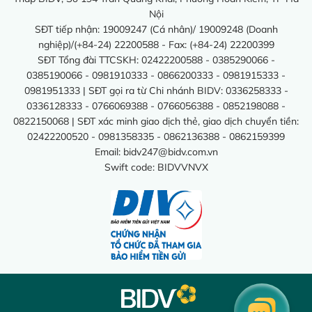
Nội
SĐT tiếp nhận: 19009247 (Cá nhân)/ 19009248 (Doanh
nghiệp)/(+84-24) 22200588 - Fax: (+84-24) 22200399
SĐT Tổng đài TTCSKH: 02422200588 - 0385290066 -
0385190066 - 0981910333 - 0866200333 - 0981915333 -
0981951333 | SĐT gọi ra từ Chi nhánh BIDV: 0336258333 -
0336128333 - 0766069388 - 0766056388 - 0852198088 -
0822150068 | SĐT xác minh giao dịch thẻ, giao dịch chuyển tiền:
02422200520 - 0981358335 - 0862136388 - 0862159399
Email:
bidv247@bidv.com.vn
Swift code: BIDVVNVX