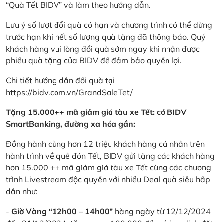
“Quà Tết BIDV” và làm theo hướng dẫn.
Lưu ý số lượt đổi quà có hạn và chương trình có thể dừng
trước hạn khi hết số lượng quà tặng đã thông báo. Quý
khách hàng vui lòng đổi quà sớm ngay khi nhận được
phiếu quà tặng của BIDV để đảm bảo quyền lợi.
Chi tiết hướng dẫn đổi quà tại
https://bidv.com.vn/GrandSaleTet/
Tặng 15.000++ mã giảm giá tàu xe Tết: có BIDV
SmartBanking, đường xa hóa gần:
Đồng hành cùng hơn 12 triệu khách hàng cá nhân trên
hành trình về quê đón Tết, BIDV gửi tặng các khách hàng
hơn 15.000 ++ mã giảm giá tàu xe Tết cùng các chương
trình Livestream độc quyền với nhiều Deal quà siêu hấp
dẫn như:
-
Giờ Vàng “12h00 – 14h00”
hàng ngày từ 12/12/2024