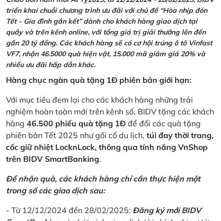
triển khai chuỗi chương trình ưu đãi với chủ đề “Hòa nhịp đón
Tết – Gia đình gắn kết” dành cho khách hàng giao dịch tại
quầy và trên kênh online, với tổng giá trị giải thưởng lên đến
gần 20 tỷ đồng. Các khách hàng sẽ có cơ hội trúng ô tô Vinfast
VF7, nhận 46.5000 quà hiện vật, 15.000 mã giảm giá 20% và
nhiều ưu đãi hấp dẫn khác.
Hàng chục ngàn quà tặng 1Đ phiên bản giới hạn:
Với mục tiêu đem lại cho các khách hàng những trải
nghiệm hoàn toàn mới trên kênh số, BIDV tặng các khách
hàng
46.500 phiếu quà tặng 1Đ
để đổi các quà tặng
phiên bản Tết 2025 như gối cổ du lịch,
túi đay thời trang,
cốc giữ nhiệt LocknLock, thông qua tính năng VnShop
trên BIDV SmartBanking
.
Để nhận quà, các khách hàng chỉ cần thực hiện một
trong số các giao dịch sau:
- Từ 12/12/2024 đến 28/02/2025:
Đăng ký mới BIDV