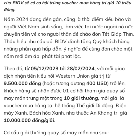
của BIDV sẽ có cơ hội trúng voucher mua hàng trị giá 10 triệu
đồng.
Năm 2024 đang đến gần, cũng là thời điểm kiều bào và
người Việt Nam sinh sống, làm việc tại nước ngoài nô nức
chuyển tiền về cho người thân để chào đón Tết Giáp Thìn.
Thấu hiểu nhu cầu đó, BIDV dành tặng Quý khách hàng
những phần quà hấp dẫn, ý nghĩa để cùng đón chào một
năm mới ấm áp, phát tài phát lộc.
Theo đó,
từ 05/12/2023 tới 28/02/2024
, với mỗi giao
dịch nhận tiền kiều hối Western Union giá trị từ
9.500.000 đồng
(hoặc tương đương
400 USD
) trở lên,
khách hàng sẽ nhận được 01 cơ hội tham gia quay số
may mắn trúng một trong
10 giải thưởng
, mỗi giải là
voucher mua hàng tại hệ thống Thế giới Di động, Điện
máy Xanh, Bách hóa Xanh, nhà thuốc An Khang trị giá
10.000.000 đồng/giải
.
Cơ cấu giải thưởng quay số may mắn như sau: