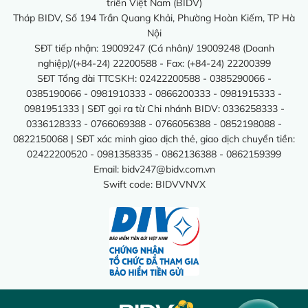
triển Việt Nam (BIDV)
Tháp BIDV, Số 194 Trần Quang Khải, Phường Hoàn Kiếm, TP Hà
Nội
SĐT tiếp nhận: 19009247 (Cá nhân)/ 19009248 (Doanh
nghiệp)/(+84-24) 22200588 - Fax: (+84-24) 22200399
SĐT Tổng đài TTCSKH: 02422200588 - 0385290066 -
0385190066 - 0981910333 - 0866200333 - 0981915333 -
0981951333 | SĐT gọi ra từ Chi nhánh BIDV: 0336258333 -
0336128333 - 0766069388 - 0766056388 - 0852198088 -
0822150068 | SĐT xác minh giao dịch thẻ, giao dịch chuyển tiền:
02422200520 - 0981358335 - 0862136388 - 0862159399
Email:
bidv247@bidv.com.vn
Swift code: BIDVVNVX