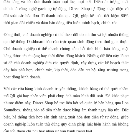
đơn hàng và hóa đơn thanh toán mọi lúc, mọi nơi. Điểm ấn tượng nhất
chính là công nghệ gạch nợ tự động, Direct Shop tự động nhận diện và
đối soát các hóa đơn đã thanh toán qua QR, giúp kế toán tiết kiệm 80%
thời gian đối chiếu và đảm bảo dòng tiền luôn minh bạch, chính xác.
Đồng thời, chủ doanh nghiệp có thể theo dõi doanh thu và lợi nhuận thông
qua hệ thống Dashboard báo cáo trực quan sinh động theo thời gian thực.
Chủ doanh nghiệp có thể nhanh chóng nắm bắt tình hình bán hàng, mặt
hàng được ưa chuộng hay thời điểm đông khách. Những dữ liệu này là cơ
sở để chủ doanh nghiệp đưa các quyết định, xây dựng các kế hoạch thúc
đẩy bán phù hợp, chính xác, kịp thời, đón đầu cơ hội tăng trưởng trong
hoạt động kinh doanh.
Với các cửa hàng kinh doanh truyền thống, khách hàng có thể quét nhầm
mã QR giả hay nhân viên phải chụp ảnh màn hình đối soát. Để khắc phục
nhược điểm này, Direct Shop hỗ trợ liên kết và quản lý bán hàng qua Loa
Soundbox, thông báo số tiền nhận được bằng âm thanh ngay lập tức. Đặc
biệt, hệ thống tích hợp sẵn tính năng xuất hóa đơn điện tử tự động, giúp
doanh nghiệp luôn tuân thủ đúng quy định pháp luật hiện hành mà không
cần tốn thêm chi phí hay nhân sự vận hành riêng biệt.