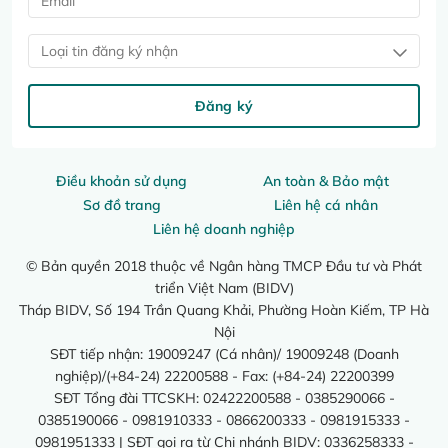
Loại tin đăng ký nhận
Đăng ký
Điều khoản sử dụng
An toàn & Bảo mật
Sơ đồ trang
Liên hệ cá nhân
Liên hệ doanh nghiệp
© Bản quyền 2018 thuộc về Ngân hàng TMCP Đầu tư và Phát
triển Việt Nam (BIDV)
Tháp BIDV, Số 194 Trần Quang Khải, Phường Hoàn Kiếm, TP Hà
Nội
SĐT tiếp nhận: 19009247 (Cá nhân)/ 19009248 (Doanh
nghiệp)/(+84-24) 22200588 - Fax: (+84-24) 22200399
SĐT Tổng đài TTCSKH: 02422200588 - 0385290066 -
0385190066 - 0981910333 - 0866200333 - 0981915333 -
0981951333 | SĐT gọi ra từ Chi nhánh BIDV: 0336258333 -