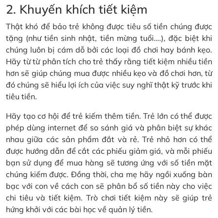
2. Khuyến khích tiết kiệm
Thật khó để bảo trẻ không được tiêu số tiền chúng được
tặng (như tiền sinh nhật, tiền mừng tuổi….), đặc biệt khi
chúng luôn bị cám dỗ bởi các loại đồ chơi hay bánh kẹo.
Hãy từ từ phân tích cho trẻ thấy rằng tiết kiệm nhiều tiền
hơn sẽ giúp chúng mua được nhiều kẹo và đồ chơi hơn, từ
đó chúng sẽ hiểu lợi ích của việc suy nghĩ thật kỹ trước khi
tiêu tiền.
Hãy tạo cơ hội để trẻ kiếm thêm tiền. Trẻ lớn có thể được
phép dùng internet để so sánh giá và phân biệt sự khác
nhau giữa các sản phẩm đắt và rẻ. Trẻ nhỏ hơn có thể
được hướng dẫn để cắt các phiếu giảm giá, và mỗi phiếu
bạn sử dụng để mua hàng sẽ tương ứng với số tiền mặt
chúng kiếm được. Đồng thời, cha mẹ hãy ngồi xuống bàn
bạc với con về cách con sẽ phân bổ số tiền này cho việc
chi tiêu và tiết kiệm. Trò chơi tiết kiệm này sẽ giúp trẻ
hứng khởi với các bài học về quản lý tiền.