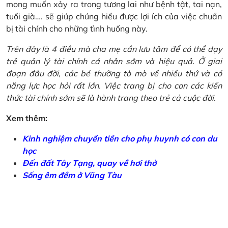
mong muốn xảy ra trong tương lai như bệnh tật, tai nạn,
tuổi già…. sẽ giúp chúng hiểu được lợi ích của việc chuẩn
bị tài chính cho những tình huống này.
Trên đây là 4 điều mà cha mẹ cần lưu tâm để có thể dạy
trẻ quản lý tài chính cá nhân sớm và hiệu quả. Ở giai
đoạn đầu đời, các bé thường tò mò về nhiều thứ và có
năng lực học hỏi rất lớn. Việc trang bị cho con các kiến
thức tài chính sớm sẽ là hành trang theo trẻ cả cuộc đời.
Xem thêm:
Kinh nghiệm chuyển tiền cho phụ huynh có con du
học
Đến đất Tây Tạng, quay về hơi thở
Sống êm đềm ở Vũng Tàu