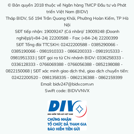
© Bản quyền 2018 thuộc về Ngân hàng TMCP Đầu tư và Phát
triển Việt Nam (BIDV)
Tháp BIDV, Số 194 Trần Quang Khải, Phường Hoàn Kiếm, TP Hà
Nội
SĐT tiếp nhận: 19009247 (Cá nhân)/ 19009248 (Doanh
nghiệp)/(+84-24) 22200588 - Fax: (+84-24) 22200399
SĐT Tổng đài TTCSKH: 02422200588 - 0385290066 -
0385190066 - 0981910333 - 0866200333 - 0981915333 -
0981951333 | SĐT gọi ra từ Chi nhánh BIDV: 0336258333 -
0336128333 - 0766069388 - 0766056388 - 0852198088 -
0822150068 | SĐT xác minh giao dịch thẻ, giao dịch chuyển tiền:
02422200520 - 0981358335 - 0862136388 - 0862159399
Email:
bidv247@bidv.com.vn
Swift code: BIDVVNVX