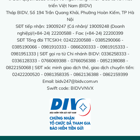
triển Việt Nam (BIDV)
Tháp BIDV, Số 194 Trần Quang Khải, Phường Hoàn Kiếm, TP Hà
Nội
SĐT tiếp nhận: 19009247 (Cá nhân)/ 19009248 (Doanh
nghiệp)/(+84-24) 22200588 - Fax: (+84-24) 22200399
SĐT Tổng đài TTCSKH: 02422200588 - 0385290066 -
0385190066 - 0981910333 - 0866200333 - 0981915333 -
0981951333 | SĐT gọi ra từ Chi nhánh BIDV: 0336258333 -
0336128333 - 0766069388 - 0766056388 - 0852198088 -
0822150068 | SĐT xác minh giao dịch thẻ, giao dịch chuyển tiền:
02422200520 - 0981358335 - 0862136388 - 0862159399
Email:
bidv247@bidv.com.vn
Swift code: BIDVVNVX