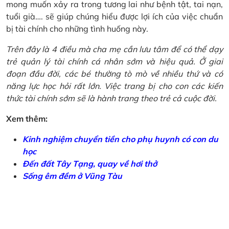
mong muốn xảy ra trong tương lai như bệnh tật, tai nạn,
tuổi già…. sẽ giúp chúng hiểu được lợi ích của việc chuẩn
bị tài chính cho những tình huống này.
Trên đây là 4 điều mà cha mẹ cần lưu tâm để có thể dạy
trẻ quản lý tài chính cá nhân sớm và hiệu quả. Ở giai
đoạn đầu đời, các bé thường tò mò về nhiều thứ và có
năng lực học hỏi rất lớn. Việc trang bị cho con các kiến
thức tài chính sớm sẽ là hành trang theo trẻ cả cuộc đời.
Xem thêm:
Kinh nghiệm chuyển tiền cho phụ huynh có con du
học
Đến đất Tây Tạng, quay về hơi thở
Sống êm đềm ở Vũng Tàu