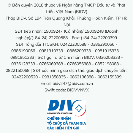
© Bản quyền 2018 thuộc về Ngân hàng TMCP Đầu tư và Phát
triển Việt Nam (BIDV)
Tháp BIDV, Số 194 Trần Quang Khải, Phường Hoàn Kiếm, TP Hà
Nội
SĐT tiếp nhận: 19009247 (Cá nhân)/ 19009248 (Doanh
nghiệp)/(+84-24) 22200588 - Fax: (+84-24) 22200399
SĐT Tổng đài TTCSKH: 02422200588 - 0385290066 -
0385190066 - 0981910333 - 0866200333 - 0981915333 -
0981951333 | SĐT gọi ra từ Chi nhánh BIDV: 0336258333 -
0336128333 - 0766069388 - 0766056388 - 0852198088 -
0822150068 | SĐT xác minh giao dịch thẻ, giao dịch chuyển tiền:
02422200520 - 0981358335 - 0862136388 - 0862159399
Email:
bidv247@bidv.com.vn
Swift code: BIDVVNVX