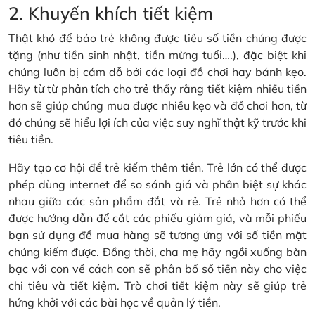
2. Khuyến khích tiết kiệm
Thật khó để bảo trẻ không được tiêu số tiền chúng được
tặng (như tiền sinh nhật, tiền mừng tuổi….), đặc biệt khi
chúng luôn bị cám dỗ bởi các loại đồ chơi hay bánh kẹo.
Hãy từ từ phân tích cho trẻ thấy rằng tiết kiệm nhiều tiền
hơn sẽ giúp chúng mua được nhiều kẹo và đồ chơi hơn, từ
đó chúng sẽ hiểu lợi ích của việc suy nghĩ thật kỹ trước khi
tiêu tiền.
Hãy tạo cơ hội để trẻ kiếm thêm tiền. Trẻ lớn có thể được
phép dùng internet để so sánh giá và phân biệt sự khác
nhau giữa các sản phẩm đắt và rẻ. Trẻ nhỏ hơn có thể
được hướng dẫn để cắt các phiếu giảm giá, và mỗi phiếu
bạn sử dụng để mua hàng sẽ tương ứng với số tiền mặt
chúng kiếm được. Đồng thời, cha mẹ hãy ngồi xuống bàn
bạc với con về cách con sẽ phân bổ số tiền này cho việc
chi tiêu và tiết kiệm. Trò chơi tiết kiệm này sẽ giúp trẻ
hứng khởi với các bài học về quản lý tiền.