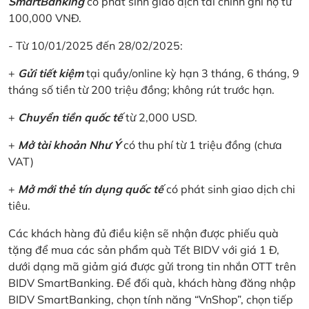
SmartBanking
có phát sinh giao dịch tài chính ghi nợ từ
100,000 VNĐ.
- Từ 10/01/2025 đến 28/02/2025:
+
Gửi tiết kiệm
tại quầy/online kỳ hạn 3 tháng, 6 tháng, 9
tháng số tiền từ 200 triệu đồng; không rút trước hạn.
+
Chuyển tiền quốc tế
từ 2,000 USD.
+
Mở tài khoản Như Ý
có thu phí từ 1 triệu đồng (chưa
VAT)
+
Mở mới thẻ tín dụng quốc tế
có phát sinh giao dịch chi
tiêu.
Các khách hàng đủ điều kiện sẽ nhận được phiếu quà
tặng để mua các sản phẩm quà Tết BIDV với giá 1 Đ,
dưới dạng mã giảm giá được gửi trong tin nhắn OTT trên
BIDV SmartBanking. Để đối quà, khách hàng đăng nhập
BIDV SmartBanking, chọn tính năng “VnShop”, chọn tiếp