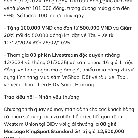
đến 31/12/2024: tặng ngay 100.000 đồng/giao dịch đặt
vé tàu/xe từ 101.000 đồng, tương đương mức giảm đến
99%. Số lượng 100 mã ưu đãi/ngày.
-
Tặng 100.000 VND cho đơn từ 500.000 VND
và
Giảm
20%
(tối đa 50.000 đồng) khi đặt vé Tàu – Xe từ
12/12/2024 đến 28/02/2025.
- Tham gia
03 phiên Livestream độc quyền
(tháng
12/2024 và tháng 01/2025) để săn Iphone 16 giá 1 triệu
đồng, và hàng ngàn mã giảm giá, phiếu mua hàng khi sử
dụng tính năng Mua sắm VnShop, Đặt vé tàu, xe, Taxi,
vé xem phim… trên BIDV SmartBanking.
Trao kiều hối – Nhận yêu thương
Chương trình quay số may mắn dành cho các khách hàng
cá nhân sử dụng dịch vụ nhận tiền kiều hối qua kênh
Western Union tại BIDV với giải thưởng là
08 ghế
Massage KingSport Standard G4 trị giá 12,500,000