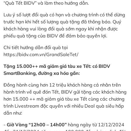
“Quà Tết BIDV” và làm theo hướng dẫn.
Lưu ý số lượt đổi quà có hạn và chương trình có thể dừng
trước hạn khi hết số lượng quà tặng đã thông báo. Quý
khách hàng vui lòng đổi quà sớm ngay khi nhận được
phiếu quà tặng của BIDV để đảm bảo quyền lợi.
Chi tiết hướng dẫn đổi quà tại
https://bidv.com.vn/GrandSaleTet/
Tặng 15.000++ mã giảm giá tàu xe Tết: có BIDV
SmartBanking, đường xa hóa gần:
Đồng hành cùng hơn 12 triệu khách hàng cá nhân trên
hành trình về quê đón Tết, BIDV gửi tặng các khách hàng
hơn 15.000 ++ mã giảm giá tàu xe Tết cùng các chương
trình Livestream độc quyền với nhiều Deal quà siêu hấp
dẫn như:
-
Giờ Vàng “12h00 – 14h00”
hàng ngày từ 12/12/2024