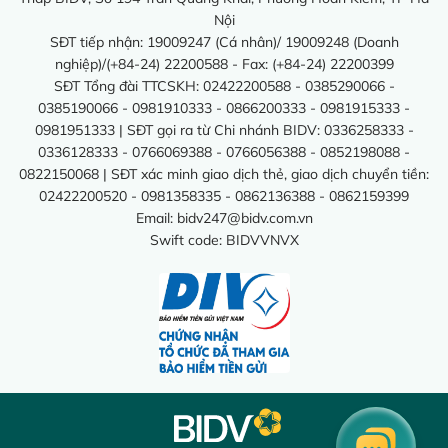
Nội
SĐT tiếp nhận: 19009247 (Cá nhân)/ 19009248 (Doanh
nghiệp)/(+84-24) 22200588 - Fax: (+84-24) 22200399
SĐT Tổng đài TTCSKH: 02422200588 - 0385290066 -
0385190066 - 0981910333 - 0866200333 - 0981915333 -
0981951333 | SĐT gọi ra từ Chi nhánh BIDV: 0336258333 -
0336128333 - 0766069388 - 0766056388 - 0852198088 -
0822150068 | SĐT xác minh giao dịch thẻ, giao dịch chuyển tiền:
02422200520 - 0981358335 - 0862136388 - 0862159399
Email:
bidv247@bidv.com.vn
Swift code: BIDVVNVX