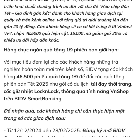
triển khai chuỗi chương trình ưu đãi với chủ đề “Hòa nhịp đón
Tết – Gia đình gắn kết” dành cho khách hàng giao dịch tại
quầy và trên kênh online, với tổng giá trị giải thưởng lên đến
gần 20 tỷ đồng. Các khách hàng sẽ có cơ hội trúng ô tô Vinfast
VF7, nhận 46.5000 quà hiện vật, 15.000 mã giảm giá 20% và
nhiều ưu đãi hấp dẫn khác.
Hàng chục ngàn quà tặng 1Đ phiên bản giới hạn:
Với mục tiêu đem lại cho các khách hàng những trải
nghiệm hoàn toàn mới trên kênh số, BIDV tặng các khách
hàng
46.500 phiếu quà tặng 1Đ
để đổi các quà tặng
phiên bản Tết 2025 như gối cổ du lịch,
túi đay thời trang,
cốc giữ nhiệt LocknLock, thông qua tính năng VnShop
trên BIDV SmartBanking
.
Để nhận quà, các khách hàng chỉ cần thực hiện một
trong số các giao dịch sau:
- Từ 12/12/2024 đến 28/02/2025:
Đăng ký mới BIDV