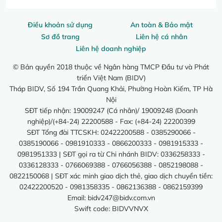
Điều khoản sử dụng
An toàn & Bảo mật
Sơ đồ trang
Liên hệ cá nhân
Liên hệ doanh nghiệp
© Bản quyền 2018 thuộc về Ngân hàng TMCP Đầu tư và Phát
triển Việt Nam (BIDV)
Tháp BIDV, Số 194 Trần Quang Khải, Phường Hoàn Kiếm, TP Hà
Nội
SĐT tiếp nhận: 19009247 (Cá nhân)/ 19009248 (Doanh
nghiệp)/(+84-24) 22200588 - Fax: (+84-24) 22200399
SĐT Tổng đài TTCSKH: 02422200588 - 0385290066 -
0385190066 - 0981910333 - 0866200333 - 0981915333 -
0981951333 | SĐT gọi ra từ Chi nhánh BIDV: 0336258333 -
0336128333 - 0766069388 - 0766056388 - 0852198088 -
0822150068 | SĐT xác minh giao dịch thẻ, giao dịch chuyển tiền:
02422200520 - 0981358335 - 0862136388 - 0862159399
Email:
bidv247@bidv.com.vn
Swift code: BIDVVNVX