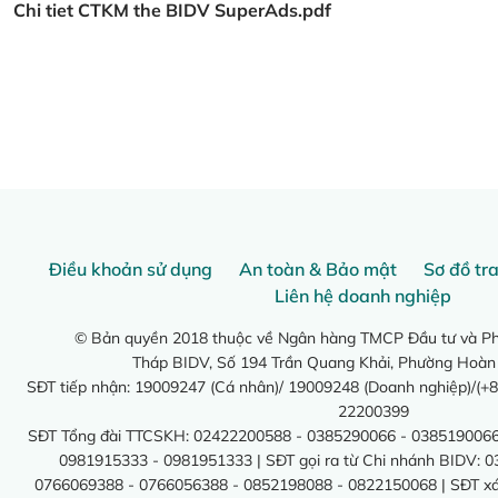
Chi tiet CTKM the BIDV SuperAds.pdf
Điều khoản sử dụng
An toàn & Bảo mật
Sơ đồ tr
Liên hệ doanh nghiệp
© Bản quyền 2018 thuộc về Ngân hàng TMCP Đầu tư và Phá
Tháp BIDV, Số 194 Trần Quang Khải, Phường Hoàn
SĐT tiếp nhận: 19009247 (Cá nhân)/ 19009248 (Doanh nghiệp)/(+8
22200399
SĐT Tổng đài TTCSKH: 02422200588 - 0385290066 - 0385190066
0981915333 - 0981951333 | SĐT gọi ra từ Chi nhánh BIDV: 
0766069388 - 0766056388 - 0852198088 - 0822150068 | SĐT xác 