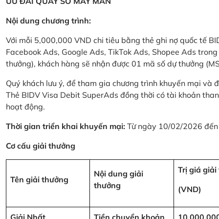
ƯU ĐÃI QUAY SỐ MAY MẮN
Nội dung chương trình:
Với mỗi 5,000,000 VND chi tiêu bằng thẻ ghi nợ quốc tế
Facebook Ads, Google Ads, TikTok Ads, Shopee Ads trong thời
thưởng), khách hàng sẽ nhận được 01 mã số dự thưởng (M
Quý khách lưu ý, để tham gia chương trình khuyến mại và đ
Thẻ BIDV Visa Debit SuperAds đồng thời có tài khoản tha
hoạt động.
Thời gian triển khai khuyến mại:
Từ ngày 10/02/2026 đến
Cơ cấu giải thưởng
Trị giá giả
Nội dung giải
Tên giải thưởng
thưởng
(VND)
Giải Nhất
Tiền chuyển khoản
10,000,00