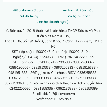
Điều khoản sử dụng
An toàn & Bảo mật
Sơ đồ trang
Liên hệ cá nhân
Liên hệ doanh nghiệp
© Bản quyền 2018 thuộc về Ngân hàng TMCP Đầu tư và Phát
triển Việt Nam (BIDV)
Tháp BIDV, Số 194 Trần Quang Khải, Phường Hoàn Kiếm, TP Hà
Nội
SĐT tiếp nhận: 19009247 (Cá nhân)/ 19009248 (Doanh
nghiệp)/(+84-24) 22200588 - Fax: (+84-24) 22200399
SĐT Tổng đài TTCSKH: 02422200588 - 0385290066 -
0385190066 - 0981910333 - 0866200333 - 0981915333 -
0981951333 | SĐT gọi ra từ Chi nhánh BIDV: 0336258333 -
0336128333 - 0766069388 - 0766056388 - 0852198088 -
0822150068 | SĐT xác minh giao dịch thẻ, giao dịch chuyển tiền:
02422200520 - 0981358335 - 0862136388 - 0862159399
Email:
bidv247@bidv.com.vn
Swift code: BIDVVNVX