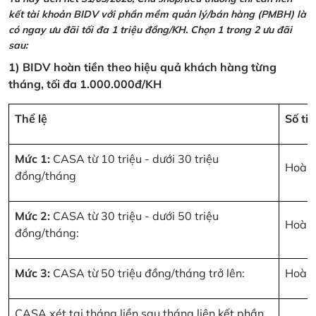
kết tài khoản BIDV với phần mềm quản lý/bán hàng (PMBH) là
có ngay ưu đãi tối đa 1 triệu đồng/KH. Chọn 1 trong 2 ưu đãi
sau:
1) BIDV hoàn tiền theo hiệu quả khách hàng từng
tháng, tối đa 1.000.000đ/KH
Thể lệ
Số ti
Mức 1:
CASA từ 10 triệu - dưới 30 triệu
Hoàn 
đồng/tháng
Mức 2:
CASA từ 30 triệu - dưới 50 triệu
Hoàn 
đồng/tháng:
Mức 3:
CASA từ 50 triệu đồng/tháng trở lên:
Hoàn 
CASA xét tại tháng liền sau tháng liên kết phần