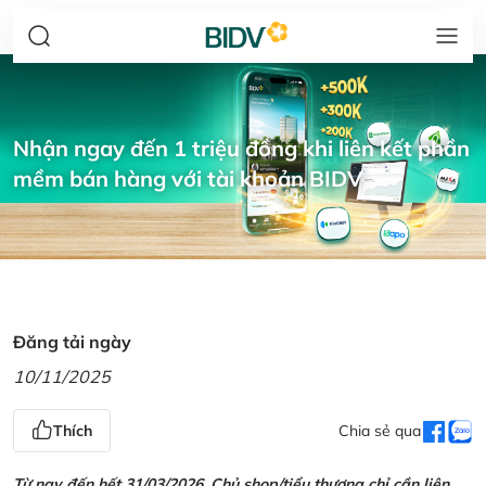
Nhận ngay đến 1 triệu đồng khi liên kết phần
mềm bán hàng với tài khoản BIDV
Đăng tải ngày
10/11/2025
Thích
Chia sẻ qua
Từ nay đến hết 31/03/2026, Chủ shop/tiểu thương chỉ cần liên