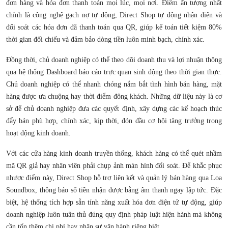
đơn hàng và hóa đơn thanh toán mọi lúc, mọi nơi. Điểm ấn tượng nhất
chính là công nghệ gạch nợ tự động, Direct Shop tự động nhận diện và
đối soát các hóa đơn đã thanh toán qua QR, giúp kế toán tiết kiệm 80%
thời gian đối chiếu và đảm bảo dòng tiền luôn minh bạch, chính xác.
Đồng thời, chủ doanh nghiệp có thể theo dõi doanh thu và lợi nhuận thông
qua hệ thống Dashboard báo cáo trực quan sinh động theo thời gian thực.
Chủ doanh nghiệp có thể nhanh chóng nắm bắt tình hình bán hàng, mặt
hàng được ưa chuộng hay thời điểm đông khách. Những dữ liệu này là cơ
sở để chủ doanh nghiệp đưa các quyết định, xây dựng các kế hoạch thúc
đẩy bán phù hợp, chính xác, kịp thời, đón đầu cơ hội tăng trưởng trong
hoạt động kinh doanh.
Với các cửa hàng kinh doanh truyền thống, khách hàng có thể quét nhầm
mã QR giả hay nhân viên phải chụp ảnh màn hình đối soát. Để khắc phục
nhược điểm này, Direct Shop hỗ trợ liên kết và quản lý bán hàng qua Loa
Soundbox, thông báo số tiền nhận được bằng âm thanh ngay lập tức. Đặc
biệt, hệ thống tích hợp sẵn tính năng xuất hóa đơn điện tử tự động, giúp
doanh nghiệp luôn tuân thủ đúng quy định pháp luật hiện hành mà không
cần tốn thêm chi phí hay nhân sự vận hành riêng biệt.