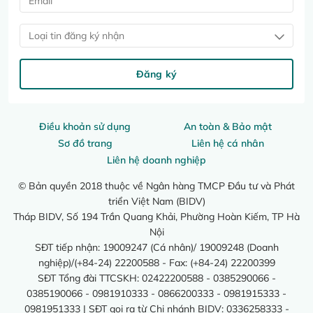
Loại tin đăng ký nhận
Đăng ký
Điều khoản sử dụng
An toàn & Bảo mật
Sơ đồ trang
Liên hệ cá nhân
Liên hệ doanh nghiệp
© Bản quyền 2018 thuộc về Ngân hàng TMCP Đầu tư và Phát
triển Việt Nam (BIDV)
Tháp BIDV, Số 194 Trần Quang Khải, Phường Hoàn Kiếm, TP Hà
Nội
SĐT tiếp nhận: 19009247 (Cá nhân)/ 19009248 (Doanh
nghiệp)/(+84-24) 22200588 - Fax: (+84-24) 22200399
SĐT Tổng đài TTCSKH: 02422200588 - 0385290066 -
0385190066 - 0981910333 - 0866200333 - 0981915333 -
0981951333 | SĐT gọi ra từ Chi nhánh BIDV: 0336258333 -