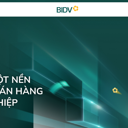
ỘT NỀN
BÁN HÀNG
IỆP