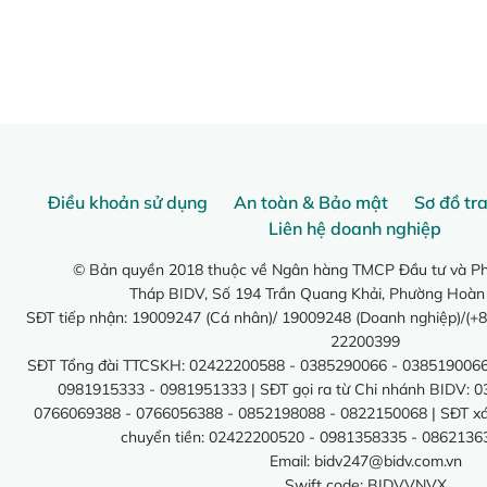
Điều khoản sử dụng
An toàn & Bảo mật
Sơ đồ tr
Liên hệ doanh nghiệp
© Bản quyền 2018 thuộc về Ngân hàng TMCP Đầu tư và Phá
Tháp BIDV, Số 194 Trần Quang Khải, Phường Hoàn
SĐT tiếp nhận: 19009247 (Cá nhân)/ 19009248 (Doanh nghiệp)/(+8
22200399
SĐT Tổng đài TTCSKH: 02422200588 - 0385290066 - 0385190066
0981915333 - 0981951333 | SĐT gọi ra từ Chi nhánh BIDV: 
0766069388 - 0766056388 - 0852198088 - 0822150068 | SĐT xác 
chuyển tiền: 02422200520 - 0981358335 - 0862136
Email:
bidv247@bidv.com.vn
Swift code: BIDVVNVX