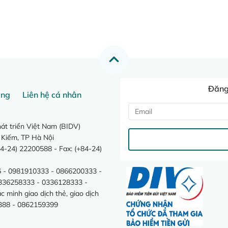
Đăng 
ang
Liên hệ cá nhân
t triển Việt Nam (BIDV)
 Kiếm, TP Hà Nội
4-24) 22200588 - Fax: (+84-24)
 - 0981910333 - 0866200333 -
0336258333 - 0336128333 -
minh giao dịch thẻ, giao dịch
388 - 0862159399